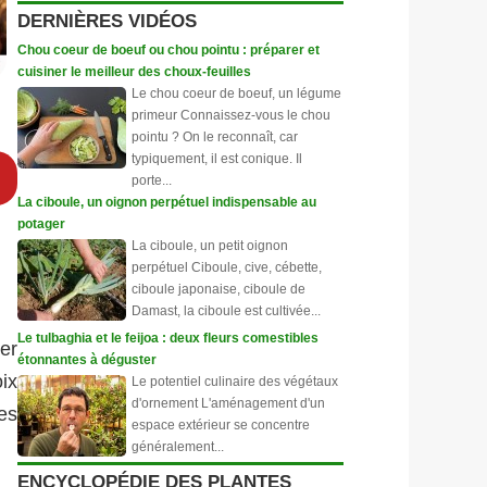
DERNIÈRES VIDÉOS
Chou coeur de boeuf ou chou pointu : préparer et
cuisiner le meilleur des choux-feuilles
Le chou coeur de boeuf, un légume
primeur Connaissez-vous le chou
pointu ? On le reconnaît, car
typiquement, il est conique. Il
porte...
La ciboule, un oignon perpétuel indispensable au
potager
La ciboule, un petit oignon
perpétuel Ciboule, cive, cébette,
ciboule japonaise, ciboule de
Damast, la ciboule est cultivée...
Le tulbaghia et le feijoa : deux fleurs comestibles
er
étonnantes à déguster
ix
Le potentiel culinaire des végétaux
d'ornement L'aménagement d'un
es
espace extérieur se concentre
généralement...
ENCYCLOPÉDIE DES PLANTES