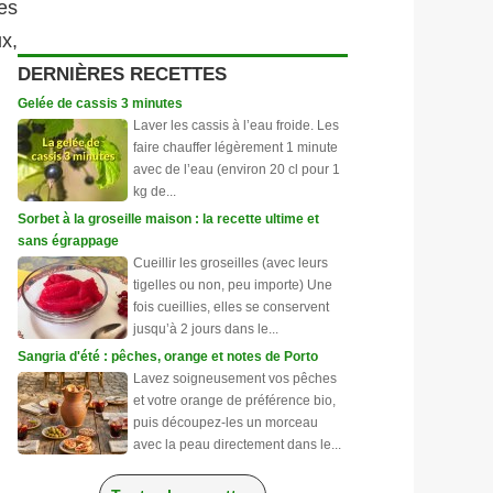
es
ux,
DERNIÈRES RECETTES
Gelée de cassis 3 minutes
Laver les cassis à l’eau froide. Les
faire chauffer légèrement 1 minute
avec de l’eau (environ 20 cl pour 1
kg de...
Sorbet à la groseille maison : la recette ultime et
sans égrappage
Cueillir les groseilles (avec leurs
tigelles ou non, peu importe) Une
fois cueillies, elles se conservent
jusqu’à 2 jours dans le...
Sangria d'été : pêches, orange et notes de Porto
Lavez soigneusement vos pêches
et votre orange de préférence bio,
puis découpez-les un morceau
avec la peau directement dans le...