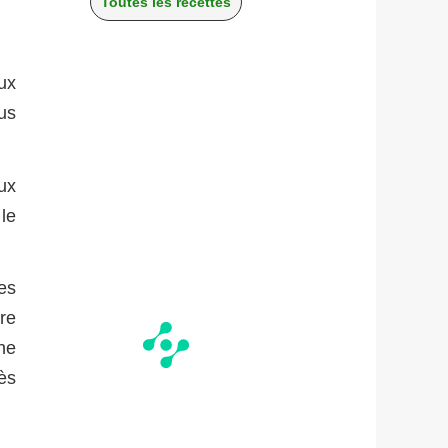
Toutes les recettes
ux
us
ux
le
es
re
ne
ès