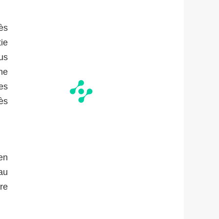
ès
tie
us
he
es
ès
en
au
tre