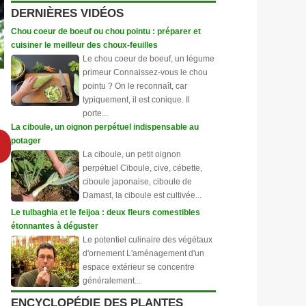
DERNIÈRES VIDÉOS
Chou coeur de boeuf ou chou pointu : préparer et
cuisiner le meilleur des choux-feuilles
Le chou coeur de boeuf, un légume
primeur Connaissez-vous le chou
pointu ? On le reconnaît, car
typiquement, il est conique. Il
porte...
La ciboule, un oignon perpétuel indispensable au
potager
La ciboule, un petit oignon
perpétuel Ciboule, cive, cébette,
ciboule japonaise, ciboule de
Damast, la ciboule est cultivée...
Le tulbaghia et le feijoa : deux fleurs comestibles
étonnantes à déguster
Le potentiel culinaire des végétaux
d'ornement L'aménagement d'un
espace extérieur se concentre
généralement...
ENCYCLOPÉDIE DES PLANTES