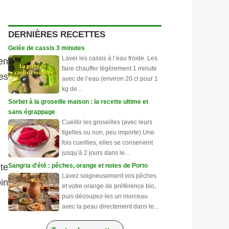
DERNIÈRES RECETTES
Gelée de cassis 3 minutes
Laver les cassis à l’eau froide. Les
ien
faire chauffer légèrement 1 minute
es
avec de l’eau (environ 20 cl pour 1
kg de...
Sorbet à la groseille maison : la recette ultime et
sans égrappage
Cueillir les groseilles (avec leurs
tigelles ou non, peu importe) Une
fois cueillies, elles se conservent
jusqu’à 2 jours dans le...
te
Sangria d'été : pêches, orange et notes de Porto
Lavez soigneusement vos pêches
in
et votre orange de préférence bio,
puis découpez-les un morceau
avec la peau directement dans le...