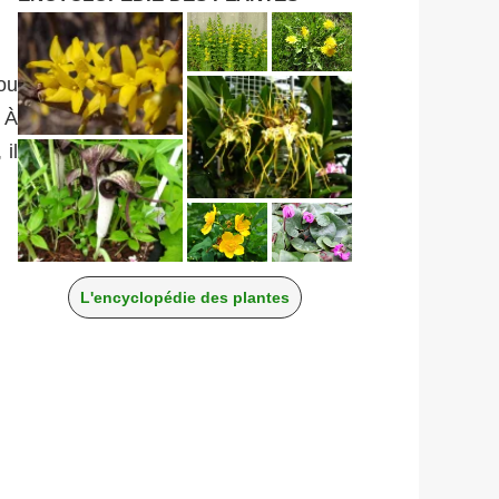
ou
. À
 il
L'encyclopédie des plantes