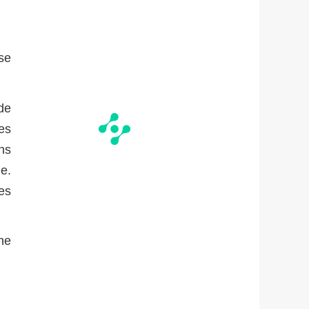
 se
de
es
ns
e.
es
ne