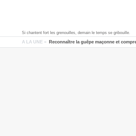
Si chantent fort les grenouilles, demain le temps se gribouille.
A LA UNE »
Reconnaître la guêpe maçonne et compren