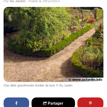
Par
Au Jardin
-
Publié le 29/12/2013
Une allée gravillonnée bordée de buis © Au Jardin
Partager