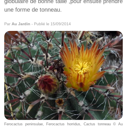
globulaire de bonne taille ,pour ensuite prendre
une forme de tonneau.
Par
Au Jardin
-
Publié le 15/09/2014
Ferocactus peninsulae, Ferocactus horridus, Cactus tonneau © Au