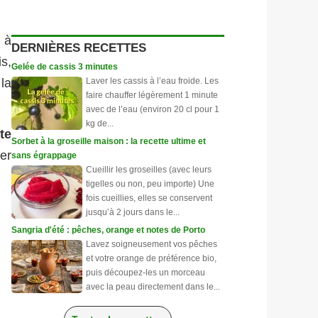
 à
DERNIÈRES RECETTES
is,
Gelée de cassis 3 minutes
la
Laver les cassis à l’eau froide. Les
faire chauffer légèrement 1 minute
avec de l’eau (environ 20 cl pour 1
kg de...
te
Sorbet à la groseille maison : la recette ultime et
ler
sans égrappage
Cueillir les groseilles (avec leurs
tigelles ou non, peu importe) Une
fois cueillies, elles se conservent
jusqu’à 2 jours dans le...
Sangria d'été : pêches, orange et notes de Porto
Lavez soigneusement vos pêches
et votre orange de préférence bio,
puis découpez-les un morceau
avec la peau directement dans le...