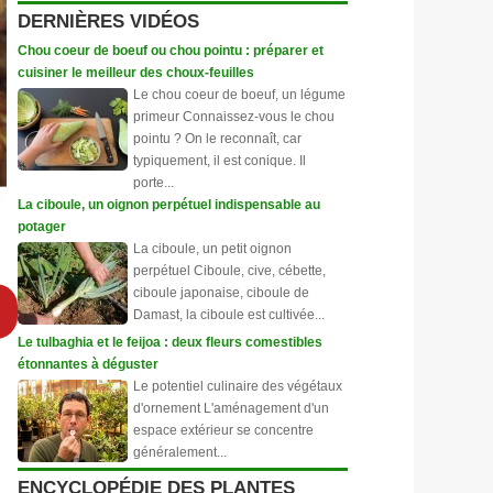
DERNIÈRES VIDÉOS
Chou coeur de boeuf ou chou pointu : préparer et
cuisiner le meilleur des choux-feuilles
Le chou coeur de boeuf, un légume
primeur Connaissez-vous le chou
pointu ? On le reconnaît, car
typiquement, il est conique. Il
porte...
La ciboule, un oignon perpétuel indispensable au
potager
La ciboule, un petit oignon
perpétuel Ciboule, cive, cébette,
ciboule japonaise, ciboule de
Damast, la ciboule est cultivée...
Le tulbaghia et le feijoa : deux fleurs comestibles
étonnantes à déguster
Le potentiel culinaire des végétaux
d'ornement L'aménagement d'un
espace extérieur se concentre
généralement...
ENCYCLOPÉDIE DES PLANTES