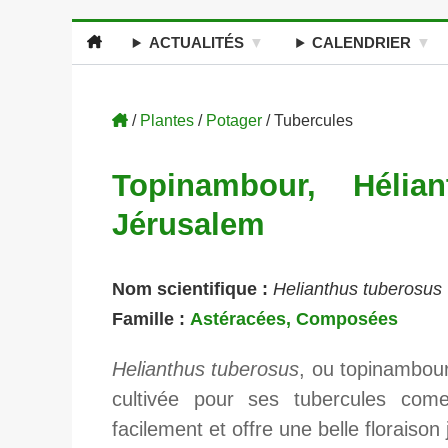
ACTUALITÉS
CALENDRIER
/
Plantes
/
Potager
/ Tubercules
Topinambour, Hélia
Jérusalem
Nom scientifique :
Helianthus tuberosus
Famille :
Astéracées, Composées
Helianthus tuberosus
, ou topinambour
cultivée pour ses tubercules comes
facilement et offre une belle floraiso