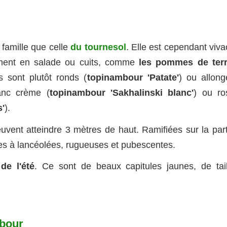
 famille que celle
du tournesol
. Elle est cependant viv
mment en salade ou cuits, comme
les pommes de ter
s sont plutôt ronds (
topinambour 'Patate'
) ou allong
anc crème (
topinambour 'Sakhalinski blanc'
) ou ro
s'
).
euvent atteindre 3 mètres de haut. Ramifiées sur la part
ales à lancéolées, rugueuses et pubescentes.
de l'été
. Ce sont de beaux capitules jaunes, de tail
mbour