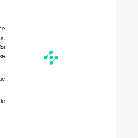
ace
re
.
és
se
ie
le