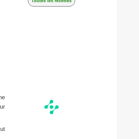
Toutes les recettes
ne
ur
ut