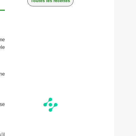
Toutes les recettes
mme
èle
ne
se
'il