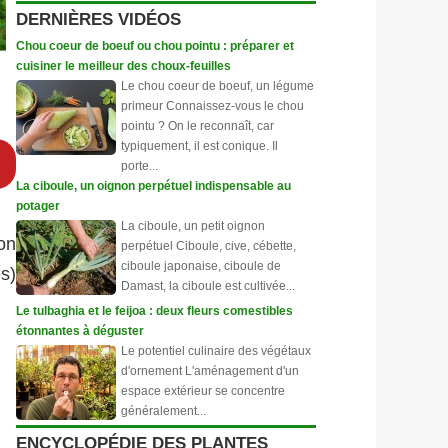
DERNIÈRES VIDÉOS
Chou coeur de boeuf ou chou pointu : préparer et
cuisiner le meilleur des choux-feuilles
Le chou coeur de boeuf, un légume
primeur Connaissez-vous le chou
pointu ? On le reconnaît, car
typiquement, il est conique. Il
porte...
La ciboule, un oignon perpétuel indispensable au
potager
La ciboule, un petit oignon
on
perpétuel Ciboule, cive, cébette,
ciboule japonaise, ciboule de
és)
Damast, la ciboule est cultivée...
Le tulbaghia et le feijoa : deux fleurs comestibles
étonnantes à déguster
Le potentiel culinaire des végétaux
d'ornement L'aménagement d'un
espace extérieur se concentre
généralement...
ENCYCLOPÉDIE DES PLANTES