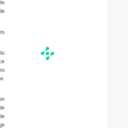
ls
de
es
du
ce
es
e.
en
de
de
ge