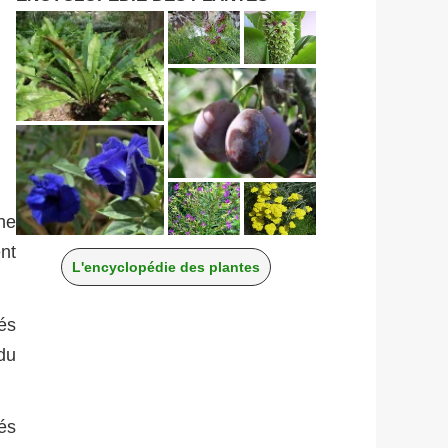
ne
nt
L'encyclopédie des plantes
és
du
és