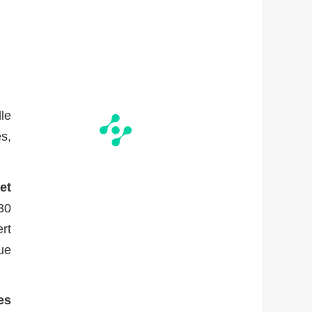
lle
s,
et
 30
rt
ue
es