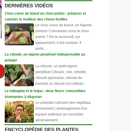
DERNIÈRES VIDÉOS
Chou coeur de boeuf ou chou pointu : préparer et
cuisiner le meilleur des choux-feuilles
Le chou coeur de boeuf, un légume
primeur Connaissez-vous le chou
pointu ? On le reconnaît, car
typiquement, il est conique. Il
porte...
La ciboule, un oignon perpétuel indispensable au
potager
La ciboule, un petit oignon
perpétuel Ciboule, cive, cébette,
ciboule japonaise, ciboule de
Damast, la ciboule est cultivée...
Le tulbaghia et le feijoa : deux fleurs comestibles
étonnantes à déguster
Le potentiel culinaire des végétaux
d'ornement L'aménagement d'un
espace extérieur se concentre
généralement...
ENCYCLOPÉDIE DES PLANTES