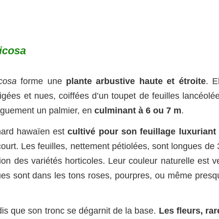
ticosa
icosa
forme une
plante arbustive haute et étroite
. E
gées et nues, coiffées d’un toupet de feuilles lancéolée
vaguement un palmier, en
culminant à 6 ou 7 m
.
inard hawaïen est
cultivé pour son feuillage luxuriant 
court. Les feuilles, nettement pétiolées, sont longues de
n des variétés horticoles. Leur couleur naturelle est ve
es sont dans les tons roses, pourpres, ou même presq
dis que son tronc se dégarnit de la base.
Les fleurs, rar