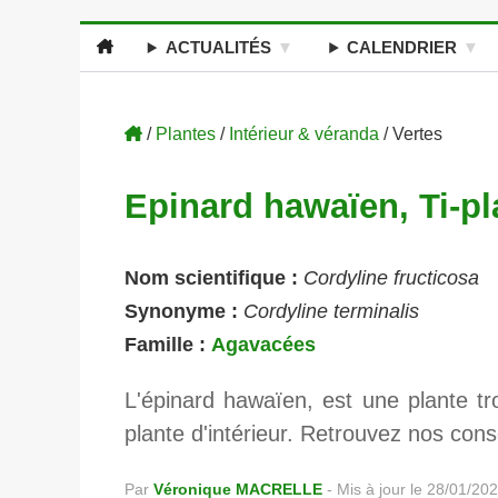
ACTUALITÉS
CALENDRIER
/
Plantes
/
Intérieur & véranda
/ Vertes
Epinard hawaïen, Ti-p
Nom scientifique :
Cordyline fructicosa
Synonyme :
Cordyline terminalis
Famille :
Agavacées
L'épinard hawaïen, est une plante t
plante d'intérieur. Retrouvez nos conse
Par
Véronique MACRELLE
-
Mis à jour le 28/01/20