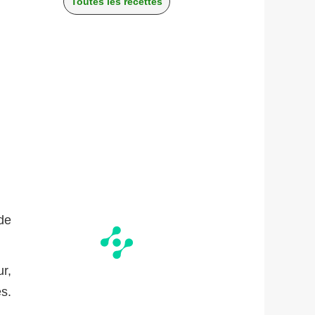
Toutes les recettes
 de
ur,
s.