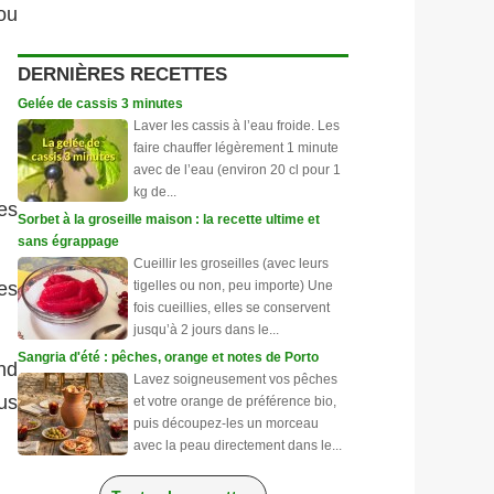
 ou
DERNIÈRES RECETTES
Gelée de cassis 3 minutes
Laver les cassis à l’eau froide. Les
faire chauffer légèrement 1 minute
avec de l’eau (environ 20 cl pour 1
kg de...
es
Sorbet à la groseille maison : la recette ultime et
sans égrappage
Cueillir les groseilles (avec leurs
tigelles ou non, peu importe) Une
es
fois cueillies, elles se conservent
jusqu’à 2 jours dans le...
Sangria d'été : pêches, orange et notes de Porto
ond
Lavez soigneusement vos pêches
us
et votre orange de préférence bio,
puis découpez-les un morceau
avec la peau directement dans le...