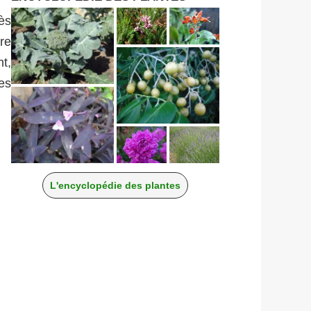
ès
ire
nt,
es
L'encyclopédie des plantes