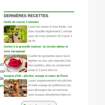
DERNIÈRES RECETTES
Gelée de cassis 3 minutes
Laver les cassis à l’eau froide. Les
faire chauffer légèrement 1 minute
avec de l’eau (environ 20 cl pour 1
kg de...
Sorbet à la groseille maison : la recette ultime et
sans égrappage
Cueillir les groseilles (avec leurs
tigelles ou non, peu importe) Une
ect
fois cueillies, elles se conservent
jusqu’à 2 jours dans le...
ent
Sangria d'été : pêches, orange et notes de Porto
 de
Lavez soigneusement vos pêches
un
et votre orange de préférence bio,
puis découpez-les un morceau
avec la peau directement dans le...