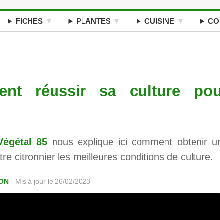
FICHES
PLANTES
CUISINE
CO
ent réussir sa culture pou
Végétal 85
nous explique ici comment obtenir u
tre citronnier les meilleures conditions de culture.
YON
-
Mis à jour le 26/02/2023