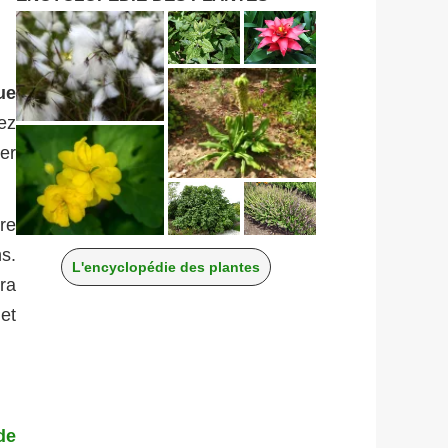
ue
sez
er
rre
s.
L'encyclopédie des plantes
ra
et
de