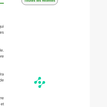
Toutes les recettes
qui
des
le.
bre
dra
 de
rre
 et