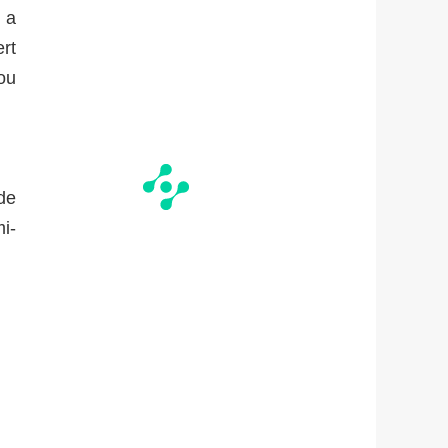
l a
rt
ou
 de
mi-