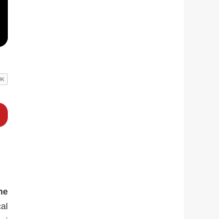
ne
cal