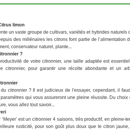
Citrus limon
ente un vaste groupe de cultivars, variétés et hybrides naturels 
epuis des millénaires les citrons font partie de l’alimentation 
t, conservateur naturel, plante...
itronnier ?
oductivité de votre citronnier, une taille adaptée est essentiel
e citronnier, pour garantir une récolte abondante et un ar
itronnier
du citronnier ? Il est judicieux de l'essayer, cependant, il fau
 paramètres qui vous assureront une pleine réussite. Du choix
re, vous allez tout savoir...
eri
r ‘Meyer' est un citronnier 4 saisons, très productif, en pleine-te
lleure rusticité, pour son goût plus doux que le citron jaune,