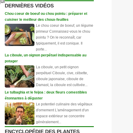
ui
DERNIÈRES VIDÉOS
Chou coeur de boeuf ou chou pointu : préparer et
cuisiner le meilleur des choux-feuilles
Le chou coeur de boeuf, un légume
primeur Connaissez-vous le chou
pointu ? On le reconnaît, car
typiquement, il est conique. Il
porte...
La ciboule, un oignon perpétuel indispensable au
potager
La ciboule, un petit oignon
perpétuel Ciboule, cive, cébette,
ciboule japonaise, ciboule de
Damast, la ciboule est cultivée...
Le tulbaghia et le feijoa : deux fleurs comestibles
étonnantes à déguster
Le potentiel culinaire des végétaux
d'ornement L'aménagement d'un
espace extérieur se concentre
généralement...
ENCYCLOPÉDIE DES PLANTES