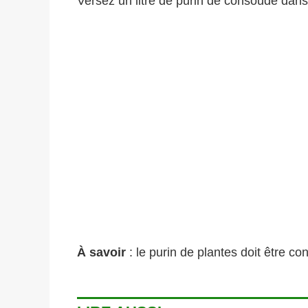
Versez un litre de purin de consoude dans u
À savoir
: le purin de plantes doit être c