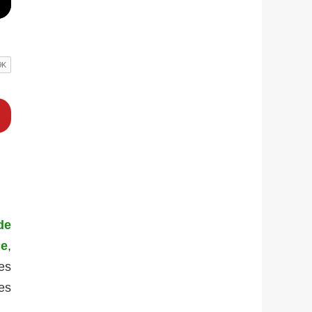
de
ie
,
es
es