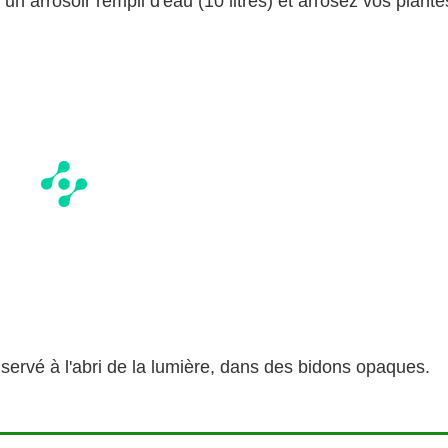
n arrosoir rempli d'eau (10 litres) et arrosez vos plante
onservé à l'abri de la lumière, dans des bidons opaques.