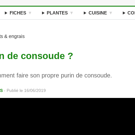
FICHES
PLANTES
CUISINE
CO
s & engrais
in de consoude ?
nt faire son propre purin de consoude.
ES
-
Publié le 16/06/2019