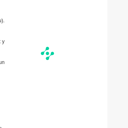
).
t y
un