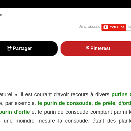
in
Je m'abonne
Partager
Pinterest
turel », il est courant d'avoir recours à divers
purins 
e, par exemple,
le purin de consoude
,
de prêle
,
d'ort
purin d'ortie
et le purin de consoude comptent parmi l
dans une moindre mesure la consoude, étant des plant