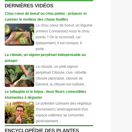
DERNIÈRES VIDÉOS
Chou coeur de boeuf ou chou pointu : préparer et
cuisiner le meilleur des choux-feuilles
Le chou coeur de boeuf, un légume
primeur Connaissez-vous le chou
pointu ? On le reconnaît, car
typiquement, il est conique. Il
porte...
La ciboule, un oignon perpétuel indispensable au
potager
La ciboule, un petit oignon
perpétuel Ciboule, cive, cébette,
ciboule japonaise, ciboule de
Damast, la ciboule est cultivée...
Le tulbaghia et le feijoa : deux fleurs comestibles
étonnantes à déguster
Le potentiel culinaire des végétaux
d'ornement L'aménagement d'un
espace extérieur se concentre
généralement...
ENCYCLOPÉDIE DES PLANTES