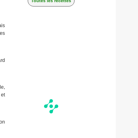
Toutes les recettes
ais
tes
ard
le,
 et
son