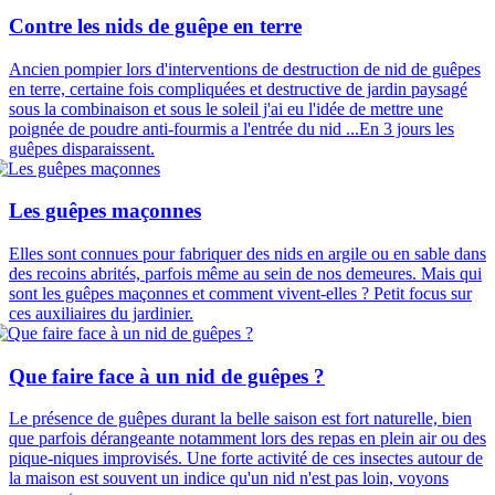
Contre les nids de guêpe en terre
Ancien pompier lors d'interventions de destruction de nid de guêpes
en terre, certaine fois compliquées et destructive de jardin paysagé
sous la combinaison et sous le soleil j'ai eu l'idée de mettre une
poignée de poudre anti-fourmis a l'entrée du nid ...En 3 jours les
guêpes disparaissent.
Les guêpes maçonnes
Elles sont connues pour fabriquer des nids en argile ou en sable dans
des recoins abrités, parfois même au sein de nos demeures. Mais qui
sont les guêpes maçonnes et comment vivent-elles ? Petit focus sur
ces auxiliaires du jardinier.
Que faire face à un nid de guêpes ?
Le présence de guêpes durant la belle saison est fort naturelle, bien
que parfois dérangeante notamment lors des repas en plein air ou des
pique-niques improvisés. Une forte activité de ces insectes autour de
la maison est souvent un indice qu'un nid n'est pas loin, voyons