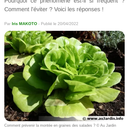
Pourquoi ce phénomène est-il si fréquent ?
Comment l'éviter ? Voici les réponses !
Par
Iris MAKOTO
-
Publié le 20/04/2022
Comment prévenir la montée en graines des salades ? © Au Jardin