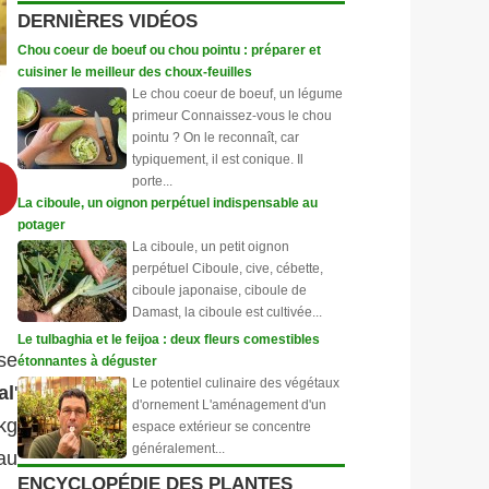
DERNIÈRES VIDÉOS
Chou coeur de boeuf ou chou pointu : préparer et
cuisiner le meilleur des choux-feuilles
Le chou coeur de boeuf, un légume
primeur Connaissez-vous le chou
pointu ? On le reconnaît, car
typiquement, il est conique. Il
porte...
La ciboule, un oignon perpétuel indispensable au
potager
La ciboule, un petit oignon
perpétuel Ciboule, cive, cébette,
ciboule japonaise, ciboule de
Damast, la ciboule est cultivée...
Le tulbaghia et le feijoa : deux fleurs comestibles
se
étonnantes à déguster
Le potentiel culinaire des végétaux
al
'
d'ornement L'aménagement d'un
kg
espace extérieur se concentre
généralement...
au
ENCYCLOPÉDIE DES PLANTES