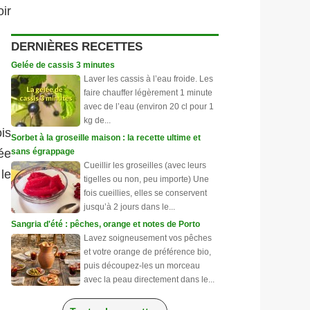
ir
DERNIÈRES RECETTES
Gelée de cassis 3 minutes
Laver les cassis à l’eau froide. Les
faire chauffer légèrement 1 minute
avec de l’eau (environ 20 cl pour 1
kg de...
is
Sorbet à la groseille maison : la recette ultime et
sans égrappage
lée
Cueillir les groseilles (avec leurs
 le
tigelles ou non, peu importe) Une
fois cueillies, elles se conservent
jusqu’à 2 jours dans le...
Sangria d'été : pêches, orange et notes de Porto
Lavez soigneusement vos pêches
et votre orange de préférence bio,
puis découpez-les un morceau
avec la peau directement dans le...