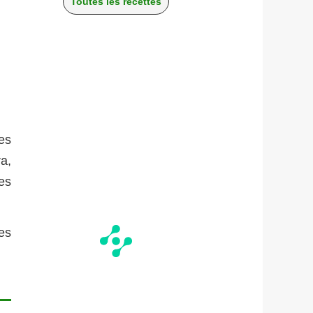
Toutes les recettes
es
a,
des
les