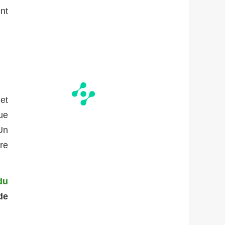
nt
et
ue
Un
ire
du
de