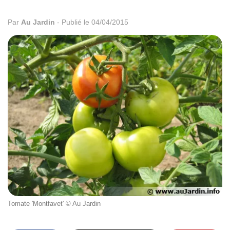
Par
Au Jardin
-
Publié le 04/04/2015
Tomate 'Montfavet' © Au Jardin