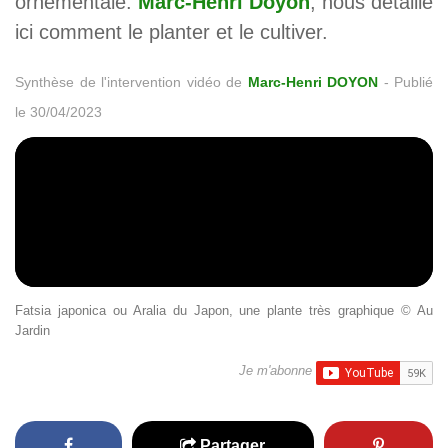
ornementale.
Marc-Henri Doyon
, nous détaille
ici comment le planter et le cultiver.
Synthèse de l'intervention vidéo de
Marc-Henri DOYON
-
Publié
le 30/04/2023
Fatsia japonica ou Aralia du Japon, une plante très graphique © Au
Jardin
Je m'abonne
Partager