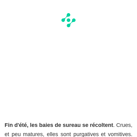
Fin d'été, les baies de sureau se récoltent
. Crues,
et peu matures, elles sont purgatives et vomitives.