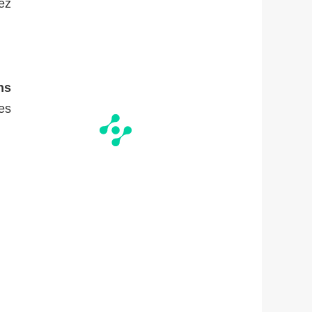
ez
ns
es