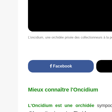
L'oncidium, une orchidée prisée des collectionneurs à la 
Facebook
Mieux connaître l'Oncidium
L'Oncidium est une orchidée
sympodia