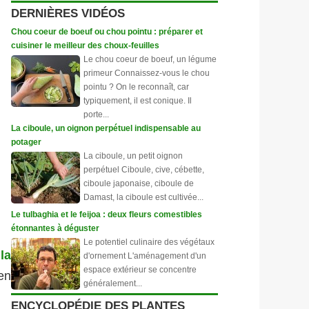
DERNIÈRES VIDÉOS
Chou coeur de boeuf ou chou pointu : préparer et
cuisiner le meilleur des choux-feuilles
Le chou coeur de boeuf, un légume
primeur Connaissez-vous le chou
pointu ? On le reconnaît, car
typiquement, il est conique. Il
porte...
La ciboule, un oignon perpétuel indispensable au
potager
La ciboule, un petit oignon
perpétuel Ciboule, cive, cébette,
ciboule japonaise, ciboule de
Damast, la ciboule est cultivée...
Le tulbaghia et le feijoa : deux fleurs comestibles
étonnantes à déguster
Le potentiel culinaire des végétaux
la
d'ornement L'aménagement d'un
espace extérieur se concentre
en
généralement...
ENCYCLOPÉDIE DES PLANTES