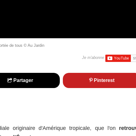
portée de tous © Au Jardin
Je m'abonne
Partager
Pinterest
le originaire d'Amérique tropicale, que l'on
retrou