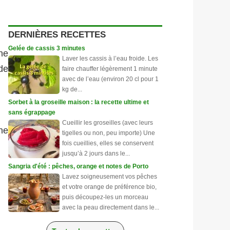
DERNIÈRES RECETTES
Gelée de cassis 3 minutes
ne
Laver les cassis à l’eau froide. Les
de
faire chauffer légèrement 1 minute
avec de l’eau (environ 20 cl pour 1
kg de...
Sorbet à la groseille maison : la recette ultime et
sans égrappage
Cueillir les groseilles (avec leurs
ne
tigelles ou non, peu importe) Une
fois cueillies, elles se conservent
jusqu’à 2 jours dans le...
Sangria d'été : pêches, orange et notes de Porto
Lavez soigneusement vos pêches
et votre orange de préférence bio,
puis découpez-les un morceau
avec la peau directement dans le...