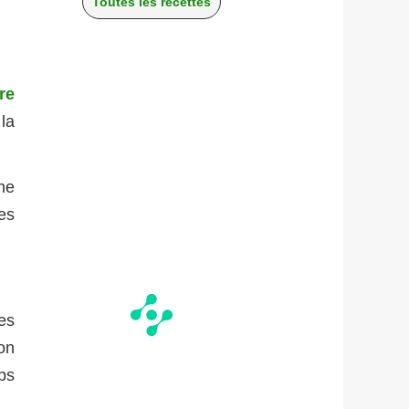
Toutes les recettes
re
 la
ne
es
es
on
ps