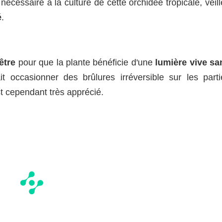
cessaire à la culture de cette orchidée tropicale, veill
é
.
être
pour que la plante bénéficie d'une
lumière vive sa
t occasionner des brûlures irréversible sur les parti
st cependant très apprécié.