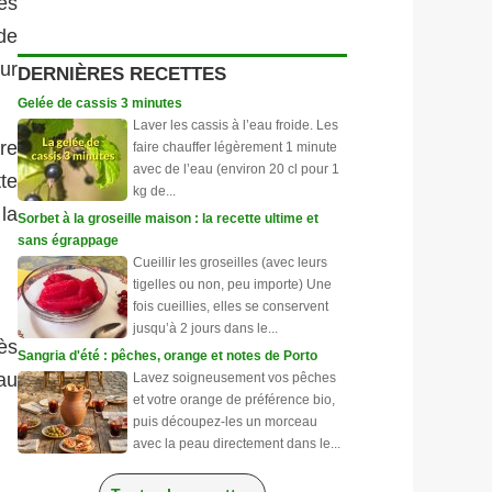
es
 de
our
DERNIÈRES RECETTES
Gelée de cassis 3 minutes
Laver les cassis à l’eau froide. Les
re
faire chauffer légèrement 1 minute
avec de l’eau (environ 20 cl pour 1
te
kg de...
la
Sorbet à la groseille maison : la recette ultime et
sans égrappage
Cueillir les groseilles (avec leurs
tigelles ou non, peu importe) Une
fois cueillies, elles se conservent
jusqu’à 2 jours dans le...
ès
Sangria d'été : pêches, orange et notes de Porto
 au
Lavez soigneusement vos pêches
et votre orange de préférence bio,
puis découpez-les un morceau
avec la peau directement dans le...