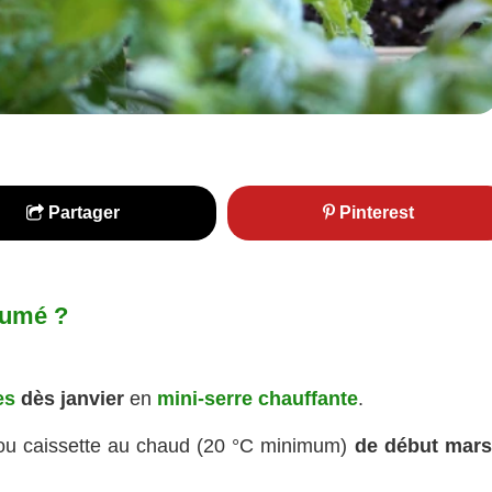
Partager
Pinterest
sumé ?
es
dès janvier
en
mini-serre chauffante
.
 ou caissette au chaud (20 °C minimum)
de début mars