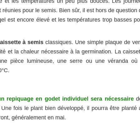
ure et les températures un peu plus douces. Les journé
t réunies pour le semis. Bien sûr, il est hors de question
e gel est encore élevé et les températures trop basses p
caissette à semis
classiques. Une simple plaque de ver
té et la chaleur nécessaire à la germination. La caisset
 une pièce lumineuse, une serre ou une véranda où 
0°C.
un repiquage en godet individuel sera nécessaire
d
. Une fois le plant bien développé, il pourra être planté
tront, généralement en mai.