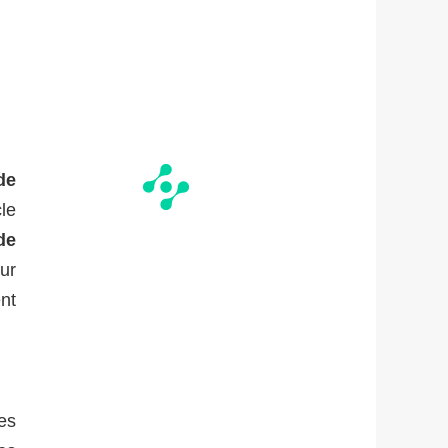
de
le
de
ur
nt
es