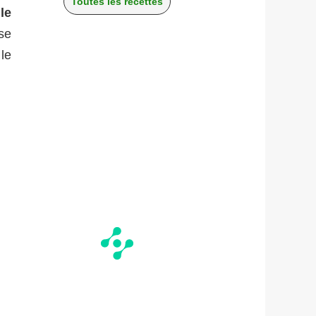
Toutes les recettes
le
se
le