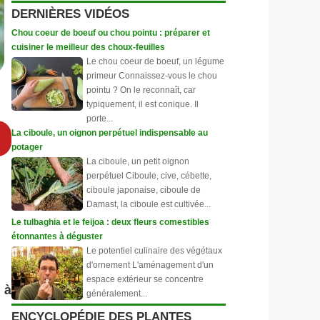
DERNIÈRES VIDÉOS
Chou coeur de boeuf ou chou pointu : préparer et
cuisiner le meilleur des choux-feuilles
Le chou coeur de boeuf, un légume
primeur Connaissez-vous le chou
pointu ? On le reconnaît, car
typiquement, il est conique. Il
porte...
La ciboule, un oignon perpétuel indispensable au
potager
La ciboule, un petit oignon
perpétuel Ciboule, cive, cébette,
ciboule japonaise, ciboule de
Damast, la ciboule est cultivée...
Le tulbaghia et le feijoa : deux fleurs comestibles
étonnantes à déguster
Le potentiel culinaire des végétaux
d'ornement L'aménagement d'un
espace extérieur se concentre
 à
généralement...
ENCYCLOPÉDIE DES PLANTES