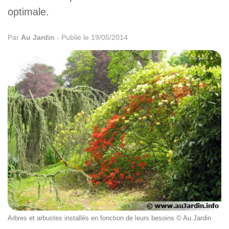
optimale.
Par
Au Jardin
-
Publié le 19/05/2014
Arbres et arbustes installés en fonction de leurs besoins © Au Jardin