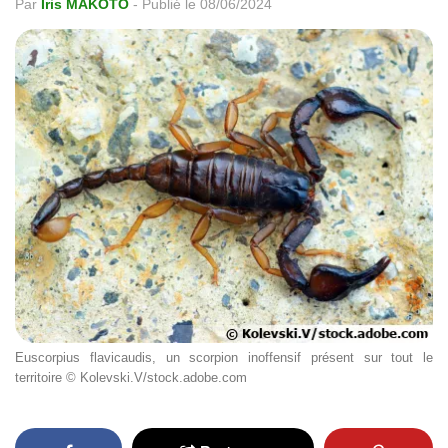
Par
Iris MAKOTO
-
Publié le 08/06/2024
Euscorpius flavicaudis, un scorpion inoffensif présent sur tout le
territoire © Kolevski.V/stock.adobe.com