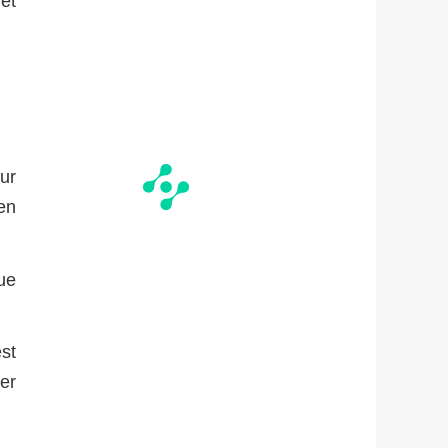
et
ur
en
ue
st
er