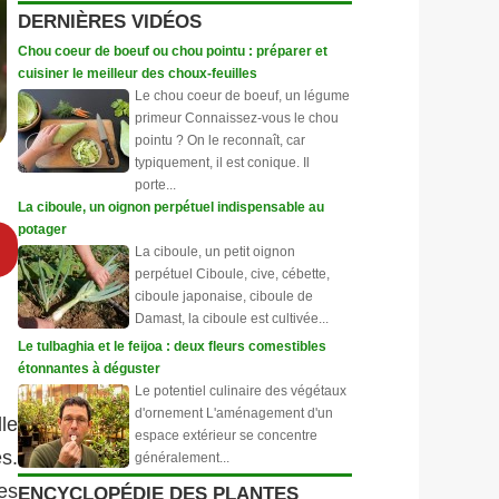
DERNIÈRES VIDÉOS
Chou coeur de boeuf ou chou pointu : préparer et
cuisiner le meilleur des choux-feuilles
Le chou coeur de boeuf, un légume
primeur Connaissez-vous le chou
pointu ? On le reconnaît, car
typiquement, il est conique. Il
porte...
La ciboule, un oignon perpétuel indispensable au
potager
La ciboule, un petit oignon
perpétuel Ciboule, cive, cébette,
ciboule japonaise, ciboule de
Damast, la ciboule est cultivée...
Le tulbaghia et le feijoa : deux fleurs comestibles
étonnantes à déguster
Le potentiel culinaire des végétaux
d'ornement L'aménagement d'un
le
espace extérieur se concentre
s.
généralement...
ges
ENCYCLOPÉDIE DES PLANTES