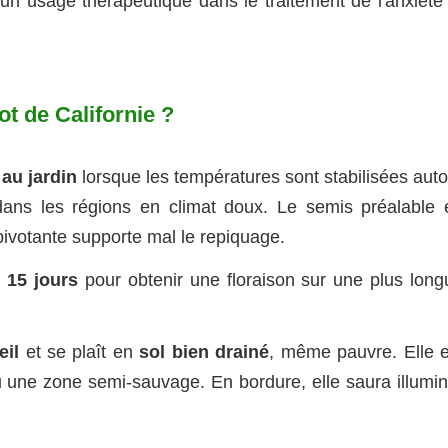
un usage thérapeutique dans le traitement de l'anxiété 
t de Californie ?
au jardin
lorsque les températures sont stabilisées auto
dans les régions en climat doux
. Le semis préalable 
 pivotante supporte mal le repiquage.
 15 jours
pour obtenir une floraison sur une plus long
eil
et se plaît en
sol bien drainé
, même pauvre. Elle e
ou une zone semi-sauvage. En bordure, elle saura illumin