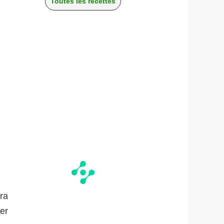
Toutes les recettes
era
er