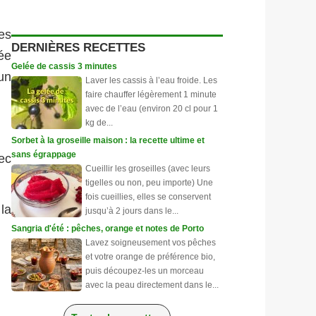
es
DERNIÈRES RECETTES
ée
Gelée de cassis 3 minutes
un
Laver les cassis à l’eau froide. Les
faire chauffer légèrement 1 minute
avec de l’eau (environ 20 cl pour 1
kg de...
Sorbet à la groseille maison : la recette ultime et
sans égrappage
ec
Cueillir les groseilles (avec leurs
tigelles ou non, peu importe) Une
fois cueillies, elles se conservent
la
jusqu’à 2 jours dans le...
Sangria d'été : pêches, orange et notes de Porto
Lavez soigneusement vos pêches
et votre orange de préférence bio,
puis découpez-les un morceau
avec la peau directement dans le...