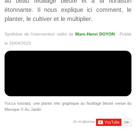
au beau feuillage bleuté et à la floraison
étonnante. Il nous explique ici comment, le
planter, le cultiver et le multiplier.
Synthèse de l'intervention vidéo de
Marc-Henri DOYON
-
Publié
le 16/04/2023
Yucca rostrata, une plante très graphique au feuillage bleuté venue du
Mexique © Au Jardin
Je m'abonne