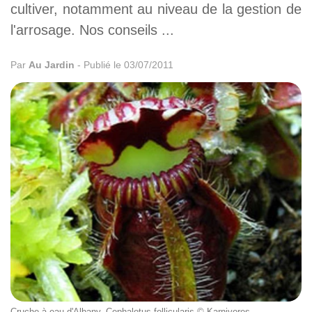
cultiver, notamment au niveau de la gestion de
l'arrosage. Nos conseils ...
Par
Au Jardin
-
Publié le 03/07/2011
Cruche à eau d'Albany, Cephalotus follicularis © Karnivores