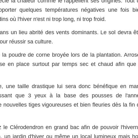
cie la chaleur comme le rappellent ses origines. Tout 
pporter quelques températures négatives une fois bi
ins où l'hiver n'est ni trop long, ni trop froid.
dans un lieu abrité des vents dominants. Le sol devra êt
pour réussir sa culture.
 la poudre de corne broyée lors de la plantation. Arros
se en place surtout par temps sec et chaud afin que 
ée, une taille drastique lui sera donc bénéfique en mar
issant que 3 yeux à la base des pousses de l'ann
e nouvelles tiges vigoureuses et bien fleuries dès la fin
ez le Clérodendron en grand bac afin de pouvoir l'hivern
a, un jardin d'hiver ou même un local lumineux mais ho