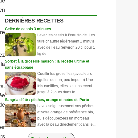
de
en
DERNIÈRES RECETTES
Gelée de cassis 3 minutes
re
Laver les cassis à l’eau froide. Les
faire chauffer légèrement 1 minute
avec de l’eau (environ 20 cl pour 1
kg de...
ez
Sorbet à la groseille maison : la recette ultime et
la
sans égrappage
Cueillir les groseilles (avec leurs
tigelles ou non, peu importe) Une
s.
fois cueillies, elles se conservent
jusqu’à 2 jours dans le...
ée
Sangria d'été : pêches, orange et notes de Porto
 de
Lavez soigneusement vos pêches
et votre orange de préférence bio,
puis découpez-les un morceau
avec la peau directement dans le...
er
rs