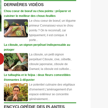
DERNIÈRES VIDÉOS
Chou coeur de boeuf ou chou pointu : préparer et
cuisiner le meilleur des choux-feuilles
Le chou coeur de boeuf, un légume
primeur Connaissez-vous le chou
pointu ? On le reconnaît, car
typiquement, il est conique. Il
porte...
La ciboule, un oignon perpétuel indispensable au
potager
La ciboule, un petit oignon
perpétuel Ciboule, cive, cébette,
ciboule japonaise, ciboule de
Damast, la ciboule est cultivée...
Le tulbaghia et le feijoa : deux fleurs comestibles
étonnantes à déguster
Le potentiel culinaire des végétaux
d'ornement L'aménagement d'un
espace extérieur se concentre
généralement...
ENCYCLOPÉDIE DES PLANTES