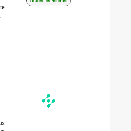
Toutes les recettes
te
.
us