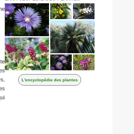
me
ste
es
s,
L'encyclopédie des plantes
ées
ui