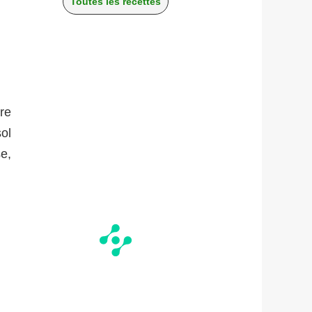
Toutes les recettes
re
ol
e,