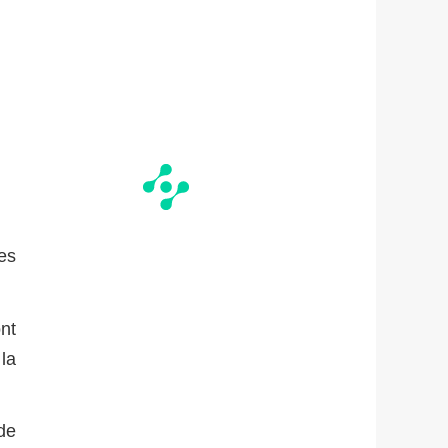
es
nt
la
 de