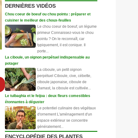
DERNIÈRES VIDÉOS
Chou coeur de boeuf ou chou pointu : préparer et
cuisiner le meilleur des choux-feuilles
Le chou coeur de boeuf, un légume
primeur Connaissez-vous le chou
pointu ? On le reconnaît, car
typiquement, il est conique. Il
porte...
La ciboule, un oignon perpétuel indispensable au
potager
La ciboule, un petit oignon
perpétuel Ciboule, cive, cébette,
ciboule japonaise, ciboule de
Damast, la ciboule est cultivée...
Le tulbaghia et le feijoa : deux fleurs comestibles
étonnantes à déguster
Le potentiel culinaire des végétaux
d'ornement L'aménagement d'un
espace extérieur se concentre
généralement...
ENCYCLOPÉDIE DES PLANTES