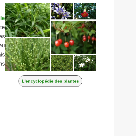
le
te
es
eu
ais
ns
L'encyclopédie des plantes