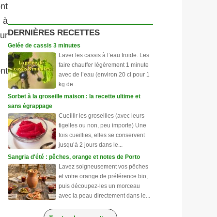
ont
 à
DERNIÈRES RECETTES
ur
Gelée de cassis 3 minutes
Laver les cassis à l’eau froide. Les
faire chauffer légèrement 1 minute
nt
avec de l’eau (environ 20 cl pour 1
kg de...
Sorbet à la groseille maison : la recette ultime et
sans égrappage
Cueillir les groseilles (avec leurs
tigelles ou non, peu importe) Une
fois cueillies, elles se conservent
jusqu’à 2 jours dans le...
Sangria d'été : pêches, orange et notes de Porto
Lavez soigneusement vos pêches
et votre orange de préférence bio,
puis découpez-les un morceau
avec la peau directement dans le...