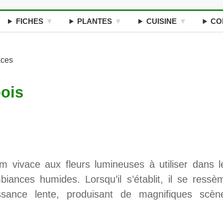
FICHES
PLANTES
CUISINE
CO
aces
ois
 vivace aux fleurs lumineuses à utiliser dans l
iances humides. Lorsqu’il s’établit, il se ressè
ssance lente, produisant de magnifiques scèn