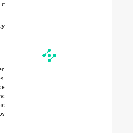
ut
my
'en
s.
de
nc
st
os