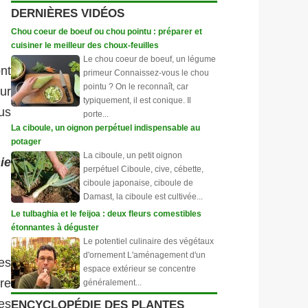
DERNIÈRES VIDÉOS
Chou coeur de boeuf ou chou pointu : préparer et
cuisiner le meilleur des choux-feuilles
Le chou coeur de boeuf, un légume
nt
primeur Connaissez-vous le chou
pointu ? On le reconnaît, car
sur
typiquement, il est conique. Il
us
porte...
La ciboule, un oignon perpétuel indispensable au
potager
La ciboule, un petit oignon
ie
perpétuel Ciboule, cive, cébette,
ciboule japonaise, ciboule de
Damast, la ciboule est cultivée...
Le tulbaghia et le feijoa : deux fleurs comestibles
étonnantes à déguster
Le potentiel culinaire des végétaux
d'ornement L'aménagement d'un
es
espace extérieur se concentre
re
généralement...
es
ENCYCLOPÉDIE DES PLANTES