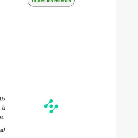
Toutes les recettes
15
 à
e.
al