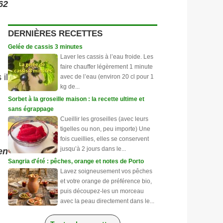
62
DERNIÈRES RECETTES
Gelée de cassis 3 minutes
Laver les cassis à l’eau froide. Les
faire chauffer légèrement 1 minute
il
avec de l’eau (environ 20 cl pour 1
kg de...
Sorbet à la groseille maison : la recette ultime et
sans égrappage
Cueillir les groseilles (avec leurs
tigelles ou non, peu importe) Une
fois cueillies, elles se conservent
jusqu’à 2 jours dans le...
en
Sangria d'été : pêches, orange et notes de Porto
Lavez soigneusement vos pêches
et votre orange de préférence bio,
puis découpez-les un morceau
avec la peau directement dans le...