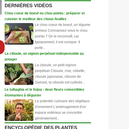
DERNIÈRES VIDÉOS
Chou coeur de boeuf ou chou pointu : préparer et
cuisiner le meilleur des choux-feuilles
Le chou coeur de boeuf, un légume
primeur Connaissez-vous le chou
pointu ? On le reconnaît, car
typiquement, il est conique. Il
porte...
La ciboule, un oignon perpétuel indispensable au
potager
La ciboule, un petit oignon
perpétuel Ciboule, cive, cébette,
ciboule japonaise, ciboule de
Damast, la ciboule est cultivée...
Le tulbaghia et le feijoa : deux fleurs comestibles
étonnantes à déguster
Le potentiel culinaire des végétaux
d'ornement L'aménagement d'un
espace extérieur se concentre
généralement...
ENCYCLOPÉDIE DES PLANTES