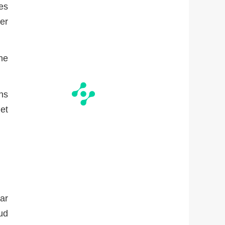
les
ter
ne
ans
 et
ar
ud