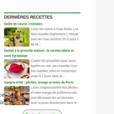
DERNIÈRES RECETTES
Gelée de cassis 3 minutes
Laver les cassis à l’eau froide. Les
faire chauffer légèrement 1 minute
avec de l’eau (environ 20 cl pour 1
kg de...
Sorbet à la groseille maison : la recette ultime et
sans égrappage
Cueillir les groseilles (avec leurs
tigelles ou non, peu importe) Une
fois cueillies, elles se conservent
jusqu’à 2 jours dans le...
Sangria d'été : pêches, orange et notes de Porto
Lavez soigneusement vos pêches
et votre orange de préférence bio,
ce
puis découpez-les un morceau
ûr
avec la peau directement dans le...