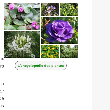
ux
urs
L'encyclopédie des plantes
sa
ir
de
us