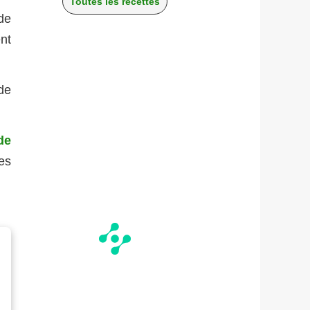
Toutes les recettes
de
nt
de
de
es