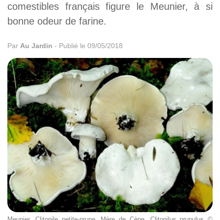
comestibles français figure le Meunier, à si
bonne odeur de farine.
Par
Au Jardin
-
Publié le 09/05/2018
Meunier, Clitopile petite-prune, Mère de Cèpe, Clitopilus prunulus ©