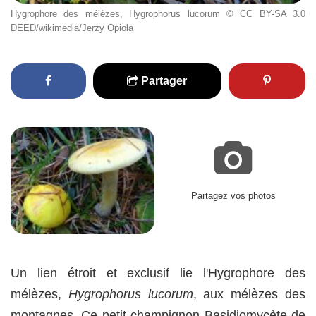
Hygrophore des mélèzes, Hygrophorus lucorum © CC BY-SA 3.0
DEED/wikimedia/Jerzy Opioła
Partager
Partagez vos photos
Un lien étroit et exclusif lie l'Hygrophore des
mélèzes,
Hygrophorus lucorum
, aux mélèzes des
montagnes. Ce petit champignon Basidiomycète de