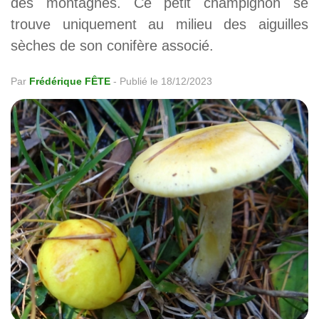
des montagnes. Ce petit champignon se
trouve uniquement au milieu des aiguilles
sèches de son conifère associé.
Par
Frédérique FÊTE
-
Publié le 18/12/2023