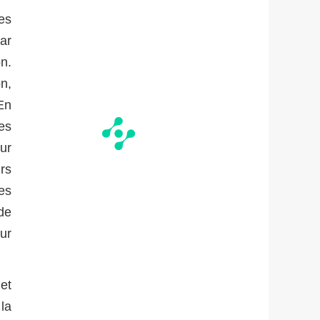
es
par
on.
on,
En
es
ur
rs
es
de
ur
et
la