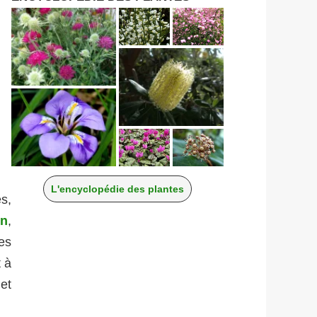
L'encyclopédie des plantes
es,
in
,
es
t à
et