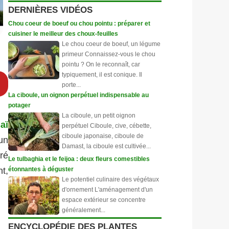
DERNIÈRES VIDÉOS
Chou coeur de boeuf ou chou pointu : préparer et
cuisiner le meilleur des choux-feuilles
Le chou coeur de boeuf, un légume
primeur Connaissez-vous le chou
pointu ? On le reconnaît, car
typiquement, il est conique. Il
porte...
La ciboule, un oignon perpétuel indispensable au
potager
La ciboule, un petit oignon
aï
perpétuel Ciboule, cive, cébette,
ciboule japonaise, ciboule de
un
Damast, la ciboule est cultivée...
ré
Le tulbaghia et le feijoa : deux fleurs comestibles
étonnantes à déguster
t,
Le potentiel culinaire des végétaux
d'ornement L'aménagement d'un
espace extérieur se concentre
généralement...
ENCYCLOPÉDIE DES PLANTES