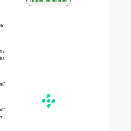
Toutes les recettes
lle
ons
rès
saï
pot
ent