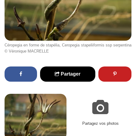
Céropegia en forme de stapélia, Ceropegia stapeliiformis ssp serpentina
© Véronique MACRELLE
Partager
Partagez vos photos