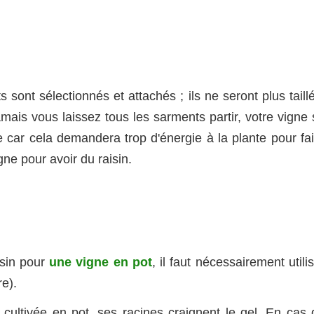
 sont sélectionnés et attachés ; ils ne seront plus taill
jamais vous laissez tous les sarments partir, votre vigne
ge car cela demandera trop d'énergie à la plante pour fa
vigne pour avoir du raisin.
isin pour
une vigne en pot
, il faut nécessairement utili
re).
, cultivée en pot, ses racines craignent le gel. En cas 