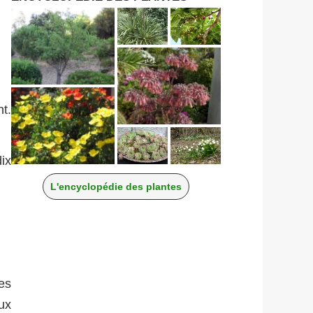
t.
ix
L'encyclopédie des plantes
es
ux