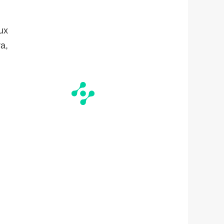
ux
a,