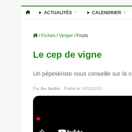
ACTUALITÉS
CALENDRIER
/
Fiches
/
Verger
/ Fruits
Le cep de vigne
Un pépiniériste nous conseille sur la 
Par
Au Jardin
-
Publié le 14/11/2013