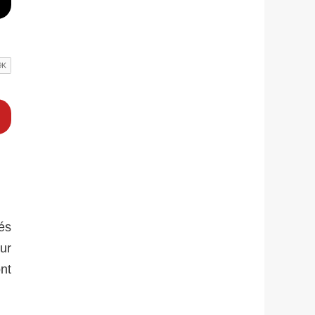
és
sur
ont