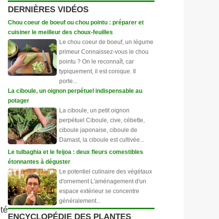
DERNIÈRES VIDÉOS
Chou coeur de boeuf ou chou pointu : préparer et
cuisiner le meilleur des choux-feuilles
Le chou coeur de boeuf, un légume
primeur Connaissez-vous le chou
pointu ? On le reconnaît, car
typiquement, il est conique. Il
porte...
La ciboule, un oignon perpétuel indispensable au
potager
La ciboule, un petit oignon
perpétuel Ciboule, cive, cébette,
ciboule japonaise, ciboule de
Damast, la ciboule est cultivée...
Le tulbaghia et le feijoa : deux fleurs comestibles
étonnantes à déguster
Le potentiel culinaire des végétaux
d'ornement L'aménagement d'un
espace extérieur se concentre
généralement...
té
ENCYCLOPÉDIE DES PLANTES