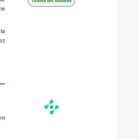
Toutes les recettes
ne
la
ez
est