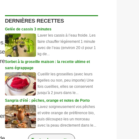
DERNIÈRES RECETTES
Gelée de cassis 3 minutes
Laver les cassis à l’eau froide. Les
faire chauffer légèrement 1 minute
és.
avec de l’eau (environ 20 cl pour 1
 se
kg de...
ire
Sorbet à la groseille maison : la recette ultime et
sans égrappage
Cueillir les groseilles (avec leurs
tigelles ou non, peu importe) Une
fois cueillies, elles se conservent
jusqu’à 2 jours dans le...
Sangria d'été : pêches, orange et notes de Porto
Lavez soigneusement vos pêches
et votre orange de préférence bio,
ser
puis découpez-les un morceau
avec la peau directement dans le...
de