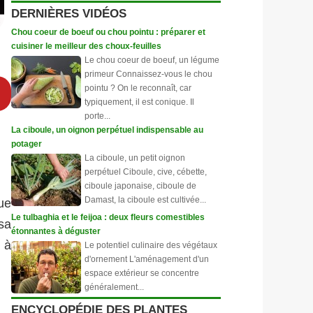
DERNIÈRES VIDÉOS
Chou coeur de boeuf ou chou pointu : préparer et
cuisiner le meilleur des choux-feuilles
Le chou coeur de boeuf, un légume
primeur Connaissez-vous le chou
pointu ? On le reconnaît, car
typiquement, il est conique. Il
porte...
La ciboule, un oignon perpétuel indispensable au
potager
La ciboule, un petit oignon
perpétuel Ciboule, cive, cébette,
ciboule japonaise, ciboule de
Damast, la ciboule est cultivée...
que
Le tulbaghia et le feijoa : deux fleurs comestibles
sa
étonnantes à déguster
 à
Le potentiel culinaire des végétaux
d'ornement L'aménagement d'un
espace extérieur se concentre
généralement...
ENCYCLOPÉDIE DES PLANTES