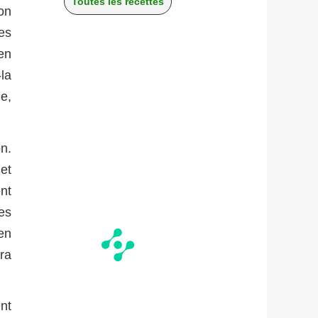
Toutes les recettes
on
es
en
la
le,
n.
et
ent
es
en
ra
nt