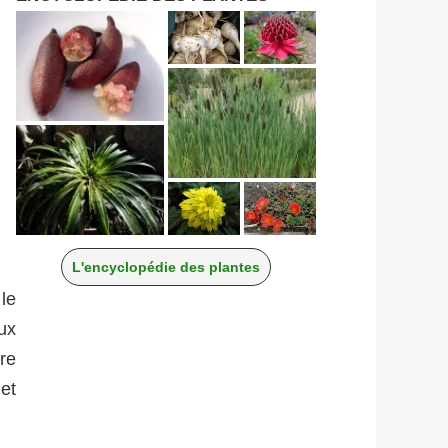
L'encyclopédie des plantes
le
ux
re
et