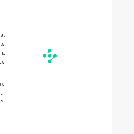
at
té
 la
ie
re
lui
re,