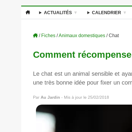
ACTUALITÉS
CALENDRIER
/
Fiches
/
Animaux domestiques
/ Chat
Comment récompenser
Le chat est un animal sensible et ay
une très bonne idée pour fixer un com
Par
Au Jardin
-
Mis à jour le 25/02/2018