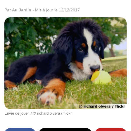
Par
Au Jardin
-
Mis à jour le 12/12/2017
Envie de jouer ? © richard olvera / flickr