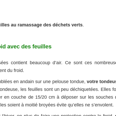
uilles au ramassage des déchets verts
.
id avec des feuilles
sées contient beaucoup d’air. Ce sont ces nombreus
nt du froid.
emblées en andain sur une pelouse tondue,
votre tondeu
tondeuse, les feuilles sont un peu déchiquetées. Elles f
r en couche de 15/20 cm à déposer sur les souches 
lles soient à moitié broyées évite qu’elles ne s’envolent.
l’hiver, en plus de faire une protection contre le froid,