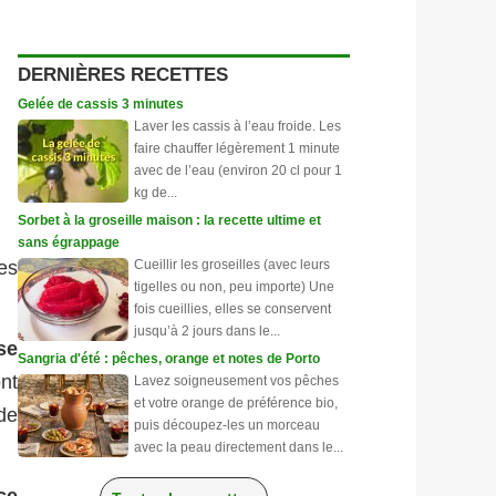
DERNIÈRES RECETTES
Gelée de cassis 3 minutes
Laver les cassis à l’eau froide. Les
faire chauffer légèrement 1 minute
avec de l’eau (environ 20 cl pour 1
kg de...
Sorbet à la groseille maison : la recette ultime et
sans égrappage
Cueillir les groseilles (avec leurs
es
tigelles ou non, peu importe) Une
fois cueillies, elles se conservent
jusqu’à 2 jours dans le...
se
Sangria d'été : pêches, orange et notes de Porto
ont
Lavez soigneusement vos pêches
et votre orange de préférence bio,
de
puis découpez-les un morceau
avec la peau directement dans le...
ce