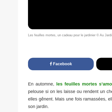
Les feuilles mortes, un cadeau pour le jardinier © Au Jard
Facebook
En automne,
les feuilles mortes s’amo
pelouse si on les laisse ou rendent un che
elles gênent. Mais une fois ramassées, elle
son jardin.