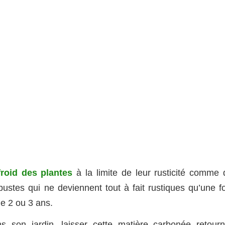
froid des plantes
à la limite de leur rusticité comme 
bustes qui ne deviennent tout à fait rustiques qu’une fo
de 2 ou 3 ans.
ns son jardin, laisser cette matière carbonée retourn