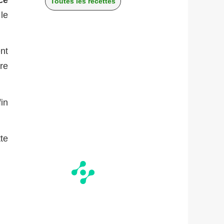
Toutes les recettes
le
ent
re
fin
te