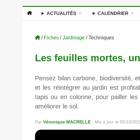
ACTUALITÉS
CALENDRIER
/
Fiches
/
Jardinage
/ Techniques
Les feuilles mortes, un
Pensez bilan carbone, biodiversité, e
et les réintégrer au jardin est profit
tapis ou en colonne, pour pailler les
améliorer le sol.
Par
Véronique MACRELLE
-
Mis à jour le 05/10/20