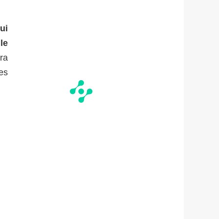
ui
le
ra
les