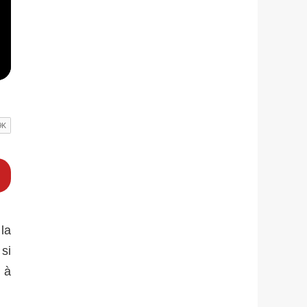
la
si
n à