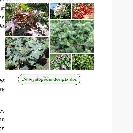
uit
en
ès
L'encyclopédie des plantes
es
re
es
er.
en