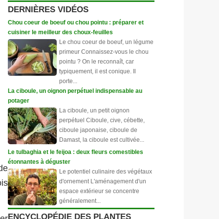
DERNIÈRES VIDÉOS
Chou coeur de boeuf ou chou pointu : préparer et
cuisiner le meilleur des choux-feuilles
Le chou coeur de boeuf, un légume
primeur Connaissez-vous le chou
pointu ? On le reconnaît, car
typiquement, il est conique. Il
porte...
La ciboule, un oignon perpétuel indispensable au
potager
La ciboule, un petit oignon
perpétuel Ciboule, cive, cébette,
ciboule japonaise, ciboule de
Damast, la ciboule est cultivée...
Le tulbaghia et le feijoa : deux fleurs comestibles
étonnantes à déguster
de
Le potentiel culinaire des végétaux
d'ornement L'aménagement d'un
is
espace extérieur se concentre
généralement...
ENCYCLOPÉDIE DES PLANTES
er