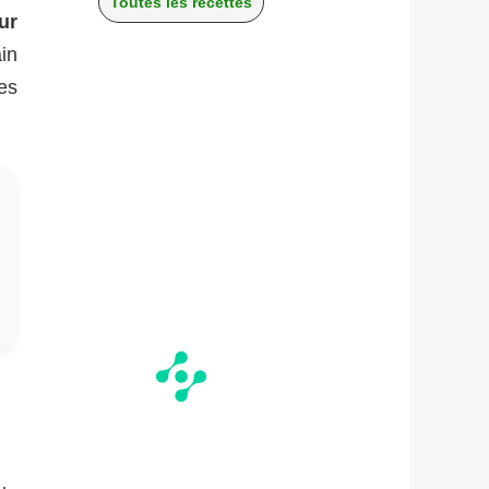
Toutes les recettes
ur
in
es