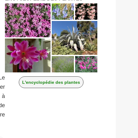
 Le
L'encyclopédie des plantes
er
s à
de
re