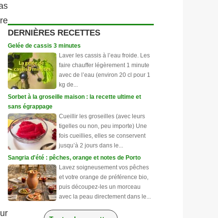
pas
re
DERNIÈRES RECETTES
Gelée de cassis 3 minutes
Laver les cassis à l’eau froide. Les
faire chauffer légèrement 1 minute
avec de l’eau (environ 20 cl pour 1
kg de...
Sorbet à la groseille maison : la recette ultime et
sans égrappage
Cueillir les groseilles (avec leurs
tigelles ou non, peu importe) Une
fois cueillies, elles se conservent
jusqu’à 2 jours dans le...
Sangria d'été : pêches, orange et notes de Porto
Lavez soigneusement vos pêches
et votre orange de préférence bio,
puis découpez-les un morceau
avec la peau directement dans le...
our