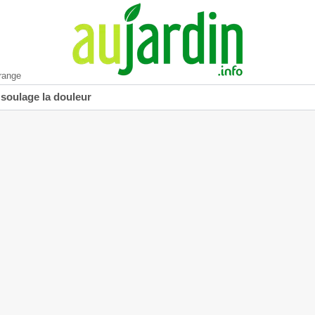
range
 soulage la douleur