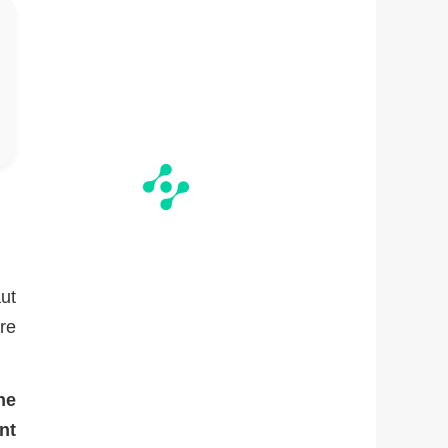
ut
re
he
nt