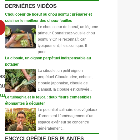
DERNIÈRES VIDÉOS
Chou coeur de boeuf ou chou pointu : préparer et
cuisiner le meilleur des choux-feuilles
Le chou coeur de boeuf, un légume
primeur Connaissez-vous le chou
pointu ? On le reconnaît, car
typiquement, il est conique. Il
porte...
La ciboule, un oignon perpétuel indispensable au
potager
La ciboule, un petit oignon
es
perpétuel Ciboule, cive, cébette,
ciboule japonaise, ciboule de
 au
Damast, la ciboule est cultivée...
au
Le tulbaghia et le feijoa : deux fleurs comestibles
étonnantes à déguster
Le potentiel culinaire des végétaux
d'ornement L'aménagement d'un
espace extérieur se concentre
généralement...
ENCYCLOPÉDIE DES PLANTES