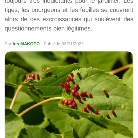
toujours très inquiétants pour le jardinier. Les
tiges, les bourgeons et les feuilles se couvrent
alors de ces excroissances qui soulèvent des
questionnements bien légitimes.
Par
Iris MAKOTO
-
Publié le 03/01/2022