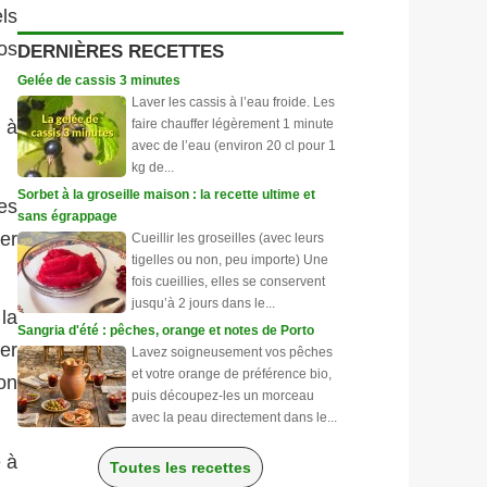
ls
os
DERNIÈRES RECETTES
Gelée de cassis 3 minutes
Laver les cassis à l’eau froide. Les
faire chauffer légèrement 1 minute
 à
avec de l’eau (environ 20 cl pour 1
kg de...
Sorbet à la groseille maison : la recette ultime et
es
sans égrappage
er
Cueillir les groseilles (avec leurs
tigelles ou non, peu importe) Une
fois cueillies, elles se conservent
jusqu’à 2 jours dans le...
la
Sangria d'été : pêches, orange et notes de Porto
rer
Lavez soigneusement vos pêches
et votre orange de préférence bio,
ion
puis découpez-les un morceau
avec la peau directement dans le...
e à
Toutes les recettes