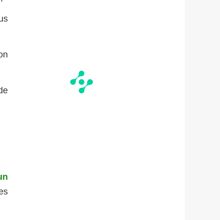
us
on
de
un
les