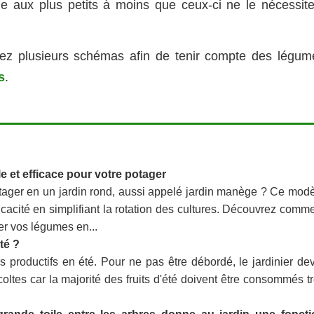
ge aux plus petits à moins que ceux-ci ne le nécessite
yez plusieurs schémas afin de tenir compte des légum
s
.
e et efficace pour votre potager
otager en un jardin rond, aussi appelé jardin manège ? Ce mod
ficacité en simplifiant la rotation des cultures. Découvrez comm
er vos légumes en...
té ?
ès productifs en été. Pour ne pas être débordé, le jardinier de
écoltes car la majorité des fruits d'été doivent être consommés t
grande toile entre les arbres donne au jardin une foncti