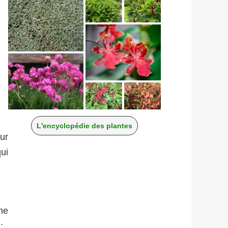
L'encyclopédie des plantes
ur
ui
ne
;