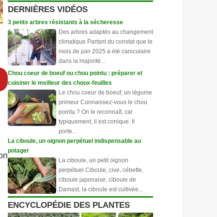
DERNIÈRES VIDÉOS
3 petits arbres résistants à la sécheresse
Des arbres adaptés au changement
climatique Partant du constat que le
mois de juin 2025 a été caniculaire
dans la majorité...
Chou coeur de boeuf ou chou pointu : préparer et
cuisiner le meilleur des choux-feuilles
Le chou coeur de boeuf, un légume
primeur Connaissez-vous le chou
pointu ? On le reconnaît, car
typiquement, il est conique. Il
porte...
La ciboule, un oignon perpétuel indispensable au
potager
on
La ciboule, un petit oignon
perpétuel Ciboule, cive, cébette,
ciboule japonaise, ciboule de
Damast, la ciboule est cultivée...
ENCYCLOPÉDIE DES PLANTES