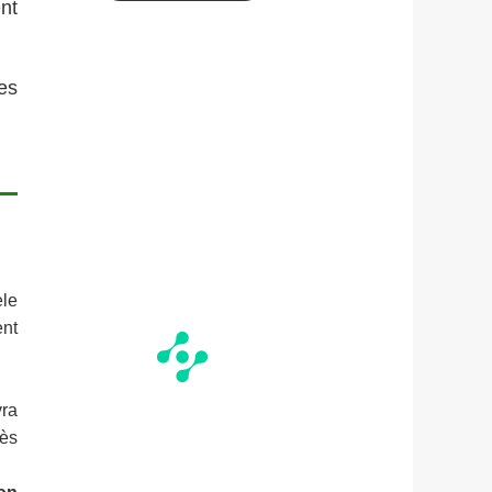
nt
es
èle
ent
vra
rès
on