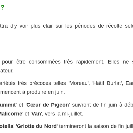
 ?
tra d'y voir plus clair sur les périodes de récolte sel
é pour être consommées très rapidement. Elles ne 
ateur.
étés très précoces telles 'Moreau', 'Hâtif Burlat', Ear
mmencent à produire en juin.
ummit
' et '
Cœur de Pigeon
' suivront de fin juin à dé
Malicorne
' et '
Van
', vers la mi-juillet.
otella
' '
Griotte du Nord
' termineront la saison de fin juil