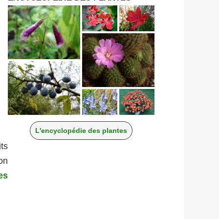
L'encyclopédie des plantes
ts
bon
es