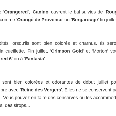
 ‘
Orangered
’, ‘
Canino
’ ouvrent le bal suivies de ‘
Rou
s comme '
Orangé de Provence
' ou '
Bergarouge
' fin juille
tés lorsqu'ils sont bien colorés et charnus. Ils sero
ueillette. Fin juillet, '
Crimson Gold
' et 'Morton' v
red 6
’ ou à ‘
Fantasia
’.
 sont bien colorées et odorantes de début juillet po
bre avec '
Reine des Vergers
'. Elles ne se conservent 
s). Vous pouvez en faire des conserves ou les accommod
s, des sirops...