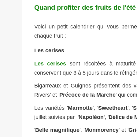
Quand profiter des fruits de l'été
Voici un petit calendrier qui vous permet
chaque fruit :
Les cerises
Les cerises
sont récoltées à maturit
conservent que 3 à 5 jours dans le réfrigér
Bigarreaux et Guignes présentent des vari
Rivers' et '
Précoce de la Marche
' qui co
Les variétés '
Marmotte
', '
Sweetheart
', '
S
juillet suivies par '
Napoléon
', '
Délice de 
'
Belle magnifique
', '
Monmorency
' et '
Gri