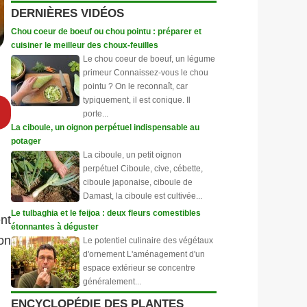
DERNIÈRES VIDÉOS
Chou coeur de boeuf ou chou pointu : préparer et
cuisiner le meilleur des choux-feuilles
Le chou coeur de boeuf, un légume
primeur Connaissez-vous le chou
pointu ? On le reconnaît, car
typiquement, il est conique. Il
porte...
La ciboule, un oignon perpétuel indispensable au
potager
La ciboule, un petit oignon
perpétuel Ciboule, cive, cébette,
ciboule japonaise, ciboule de
Damast, la ciboule est cultivée...
Le tulbaghia et le feijoa : deux fleurs comestibles
ent
étonnantes à déguster
on
Le potentiel culinaire des végétaux
d'ornement L'aménagement d'un
espace extérieur se concentre
généralement...
ENCYCLOPÉDIE DES PLANTES