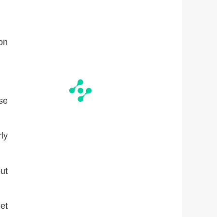
on
se
ly
but
let