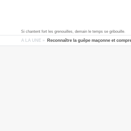
Si chantent fort les grenouilles, demain le temps se gribouille.
A LA UNE »
Reconnaître la guêpe maçonne et compren