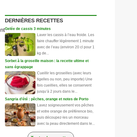
DERNIÈRES RECETTES
Gelée de cassis 3 minutes
ent
Laver les cassis à l’eau froide. Les
faire chauffer légèrement 1 minute
avec de l’eau (environ 20 cl pour 1
kg de...
Sorbet à la groseille maison : la recette ultime et
sans égrappage
Cueillir les groseilles (avec leurs
tigelles ou non, peu importe) Une
fois cueillies, elles se conservent
jusqu’à 2 jours dans le...
Sangria d'été : pêches, orange et notes de Porto
Lavez soigneusement vos pêches
et votre orange de préférence bio,
puis découpez-les un morceau
avec la peau directement dans le...