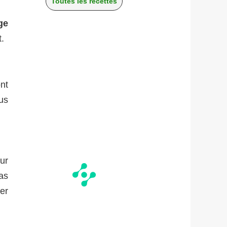
Toutes les recettes
ge
t.
nt
ous
ur
pas
er