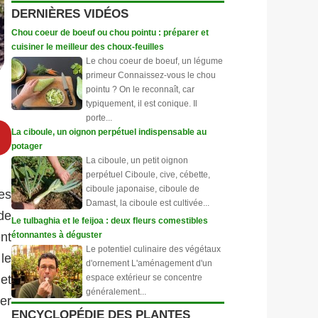
DERNIÈRES VIDÉOS
Chou coeur de boeuf ou chou pointu : préparer et
cuisiner le meilleur des choux-feuilles
Le chou coeur de boeuf, un légume
primeur Connaissez-vous le chou
pointu ? On le reconnaît, car
typiquement, il est conique. Il
porte...
La ciboule, un oignon perpétuel indispensable au
potager
La ciboule, un petit oignon
perpétuel Ciboule, cive, cébette,
ciboule japonaise, ciboule de
es
Damast, la ciboule est cultivée...
de
Le tulbaghia et le feijoa : deux fleurs comestibles
étonnantes à déguster
nt
Le potentiel culinaire des végétaux
le
d'ornement L'aménagement d'un
espace extérieur se concentre
et
généralement...
er
ENCYCLOPÉDIE DES PLANTES