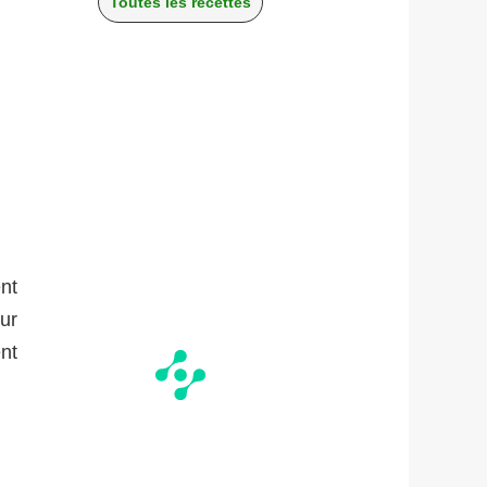
Toutes les recettes
ent
eur
nt