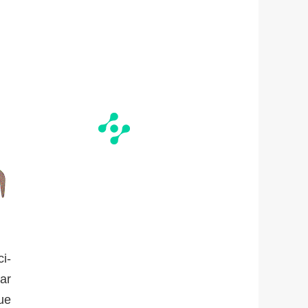
i-
par
ue