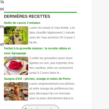
la
fet
DERNIÈRES RECETTES
Gelée de cassis 3 minutes
es
Laver les cassis à l’eau froide. Les
faire chauffer légèrement 1 minute
avec de l’eau (environ 20 cl pour 1
kg de...
et
Sorbet à la groseille maison : la recette ultime et
sans égrappage
Cueillir les groseilles (avec leurs
tigelles ou non, peu importe) Une
fois cueillies, elles se conservent
jusqu’à 2 jours dans le...
Sangria d'été : pêches, orange et notes de Porto
Lavez soigneusement vos pêches
et votre orange de préférence bio,
puis découpez-les un morceau
avec la peau directement dans le...