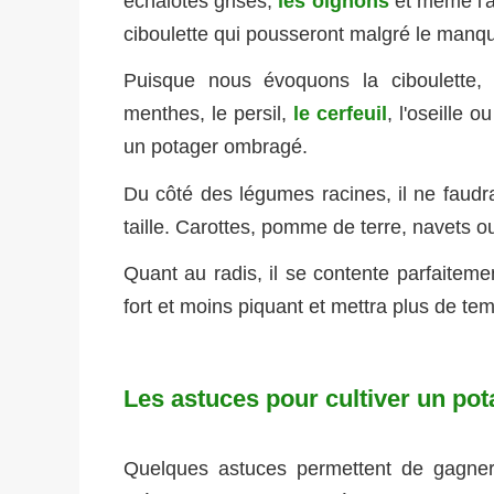
échalotes grises,
les oignons
et même l'a
ciboulette qui pousseront malgré le manqu
Puisque nous évoquons la ciboulette,
menthes, le persil,
le cerfeuil
, l'oseille 
un potager ombragé.
Du côté des légumes racines, il ne faudr
taille. Carottes, pomme de terre, navets o
Quant au radis, il se contente parfaiteme
fort et moins piquant et mettra plus de te
Les astuces pour cultiver un po
Quelques astuces permettent de gagne