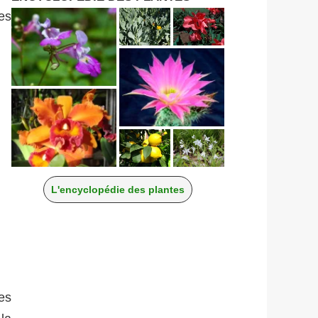
nes
L'encyclopédie des plantes
es