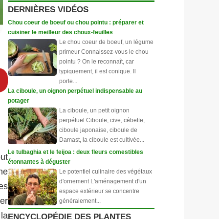
DERNIÈRES VIDÉOS
Chou coeur de boeuf ou chou pointu : préparer et
cuisiner le meilleur des choux-feuilles
Le chou coeur de boeuf, un légume
primeur Connaissez-vous le chou
pointu ? On le reconnaît, car
typiquement, il est conique. Il
porte...
La ciboule, un oignon perpétuel indispensable au
potager
La ciboule, un petit oignon
perpétuel Ciboule, cive, cébette,
ciboule japonaise, ciboule de
Damast, la ciboule est cultivée...
Le tulbaghia et le feijoa : deux fleurs comestibles
ut
étonnantes à déguster
ne
Le potentiel culinaire des végétaux
d'ornement L'aménagement d'un
es
espace extérieur se concentre
ger
généralement...
 la
ENCYCLOPÉDIE DES PLANTES