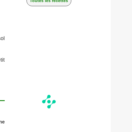
Toutes les recettes
sol
it
ne