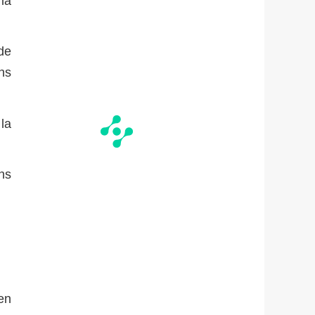
 la
de
ans
la
ns
en