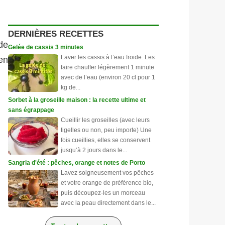
DERNIÈRES RECETTES
de
Gelée de cassis 3 minutes
Laver les cassis à l’eau froide. Les
en
faire chauffer légèrement 1 minute
avec de l’eau (environ 20 cl pour 1
kg de...
Sorbet à la groseille maison : la recette ultime et
sans égrappage
Cueillir les groseilles (avec leurs
tigelles ou non, peu importe) Une
fois cueillies, elles se conservent
jusqu’à 2 jours dans le...
Sangria d'été : pêches, orange et notes de Porto
Lavez soigneusement vos pêches
et votre orange de préférence bio,
puis découpez-les un morceau
avec la peau directement dans le...