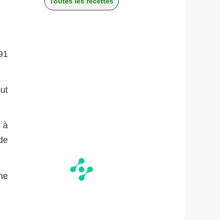
Toutes les recettes
91
out
 à
de
 ne