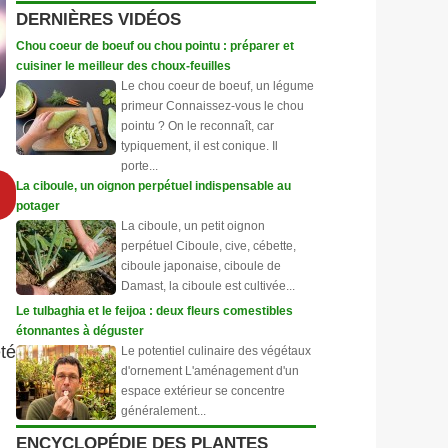
DERNIÈRES VIDÉOS
Chou coeur de boeuf ou chou pointu : préparer et
cuisiner le meilleur des choux-feuilles
Le chou coeur de boeuf, un légume
primeur Connaissez-vous le chou
pointu ? On le reconnaît, car
typiquement, il est conique. Il
porte...
La ciboule, un oignon perpétuel indispensable au
potager
La ciboule, un petit oignon
perpétuel Ciboule, cive, cébette,
ciboule japonaise, ciboule de
Damast, la ciboule est cultivée...
Le tulbaghia et le feijoa : deux fleurs comestibles
étonnantes à déguster
té
Le potentiel culinaire des végétaux
d'ornement L'aménagement d'un
espace extérieur se concentre
généralement...
ENCYCLOPÉDIE DES PLANTES