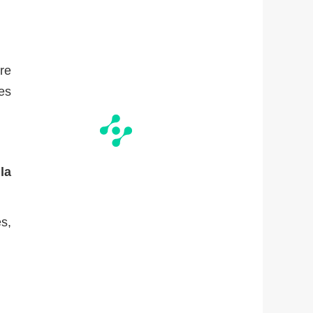
re
es
,
la
s,