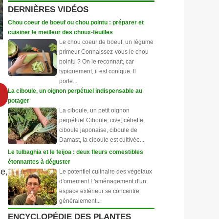
DERNIÈRES VIDÉOS
Chou coeur de boeuf ou chou pointu : préparer et
cuisiner le meilleur des choux-feuilles
Le chou coeur de boeuf, un légume
primeur Connaissez-vous le chou
pointu ? On le reconnaît, car
typiquement, il est conique. Il
porte...
La ciboule, un oignon perpétuel indispensable au
potager
La ciboule, un petit oignon
perpétuel Ciboule, cive, cébette,
ciboule japonaise, ciboule de
Damast, la ciboule est cultivée...
Le tulbaghia et le feijoa : deux fleurs comestibles
étonnantes à déguster
e,
Le potentiel culinaire des végétaux
d'ornement L'aménagement d'un
espace extérieur se concentre
généralement...
ENCYCLOPÉDIE DES PLANTES