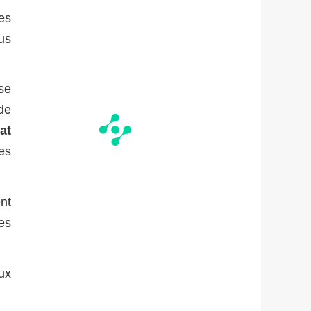
es
us
se
de
at
es
nt
ées
ux