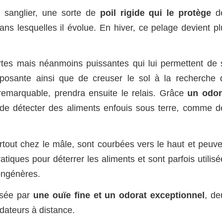
u sanglier, une sorte de
poil rigide qui le protège
d
ns lesquelles il évolue. En hiver, ce pelage devient pl
urtes mais néanmoins puissantes qui lui permettent de 
mposante ainsi que de creuser le sol à la recherche 
e remarquable, prendra ensuite le relais. Grâce
un odor
e de détecter des aliments enfouis sous terre, comme d
rtout chez le mâle, sont courbées vers le haut et peuve
atiques pour déterrer les aliments et sont parfois utilis
ongénères.
nsée par
une ouïe fine et un odorat exceptionnel
, de
édateurs à distance.