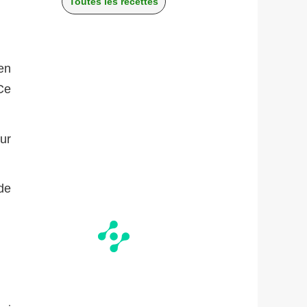
Toutes les recettes
en
Ce
ur
de