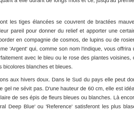
 quant à elle durant de longs mois et ce, jusqu'au premi
ont les tiges élancées se couvrent de bractées mauve
eur pareil pour donner du relief et apporter une certai
d-border en compagnie de cosmos, de lupins ou de rosier
me 'Argent' qui, comme son nom l'indique, vous offrira 
rfaitement avec le bleu ou le rose des plantes voisines,
s bicolores blanches et bleues.
ions aux hivers doux. Dans le Sud du pays elle peut do
 le gel ne sévit pas. D'une hauteur de 60 cm, elle est idé
claire de ses épis de fleurs bleues ou blanches. Là enco
l Deep Blue' ou 'Reference' satisferont les plus blas