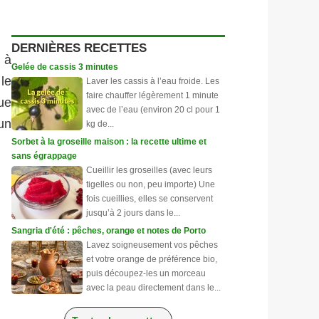
DERNIÈRES RECETTES
t à
Gelée de cassis 3 minutes
 le
Laver les cassis à l’eau froide. Les
faire chauffer légèrement 1 minute
que
avec de l’eau (environ 20 cl pour 1
un
kg de...
Sorbet à la groseille maison : la recette ultime et
sans égrappage
Cueillir les groseilles (avec leurs
tigelles ou non, peu importe) Une
fois cueillies, elles se conservent
jusqu’à 2 jours dans le...
Sangria d'été : pêches, orange et notes de Porto
Lavez soigneusement vos pêches
et votre orange de préférence bio,
puis découpez-les un morceau
avec la peau directement dans le...