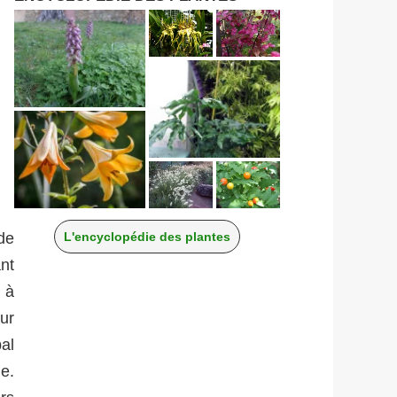
de
L'encyclopédie des plantes
nt
 à
ur
bal
me.