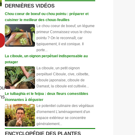
DERNIÈRES VIDÉOS
Chou coeur de boeuf ou chou pointu : préparer et
cuisiner le meilleur des choux-feuilles
Le chou coeur de boeuf, un légume
primeur Connaissez-vous le chou
pointu ? On le reconnaît, car
typiquement, il est conique. Il
porte...
La ciboule, un oignon perpétuel indispensable au
potager
La ciboule, un petit oignon
perpétuel Ciboule, cive, cébette,
ciboule japonaise, ciboule de
Damast, la ciboule est cultivée...
ou
Le tulbaghia et le feijoa : deux fleurs comestibles
ns
étonnantes à déguster
Le potentiel culinaire des végétaux
d'ornement L'aménagement d'un
espace extérieur se concentre
généralement...
ENCYCLOPÉDIE DES PLANTES