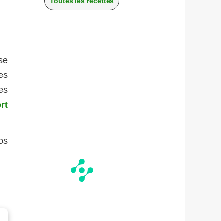
Toutes les recettes
se
es
es
rt
os