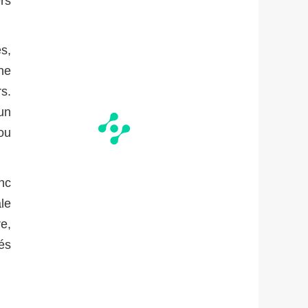
ers
s,
ne
s.
un
 ou
nc
ale
re,
és