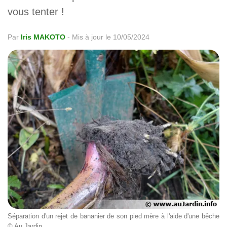
vous tenter !
Par
Iris MAKOTO
-
Mis à jour le 10/05/2024
Séparation d'un rejet de bananier de son pied mère à l'aide d'une bêche
© Au Jardin