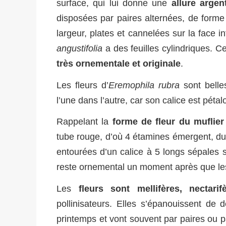
surface, qui lui donne une
allure argen
disposées par paires alternées, de form
largeur, plates et cannelées sur la face i
angustifolia
a des feuilles cylindriques. C
très ornementale et originale
.
Les fleurs d’
Eremophila rubra
sont belle
l’une dans l’autre, car son calice est pétal
Rappelant la
forme de fleur du muflie
tube rouge, d’où 4 étamines émergent, duvet
entourées d’un calice à 5 longs sépales 
reste ornemental un moment après que les
Les
fleurs sont mellifères, nectarif
pollinisateurs. Elles s’épanouissent de
printemps et vont souvent par paires ou par