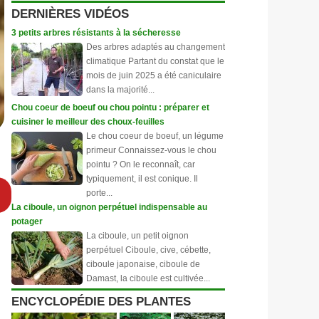
DERNIÈRES VIDÉOS
3 petits arbres résistants à la sécheresse
Des arbres adaptés au changement
climatique Partant du constat que le
mois de juin 2025 a été caniculaire
dans la majorité...
Chou coeur de boeuf ou chou pointu : préparer et
cuisiner le meilleur des choux-feuilles
Le chou coeur de boeuf, un légume
primeur Connaissez-vous le chou
pointu ? On le reconnaît, car
typiquement, il est conique. Il
porte...
La ciboule, un oignon perpétuel indispensable au
potager
La ciboule, un petit oignon
perpétuel Ciboule, cive, cébette,
ciboule japonaise, ciboule de
Damast, la ciboule est cultivée...
ENCYCLOPÉDIE DES PLANTES