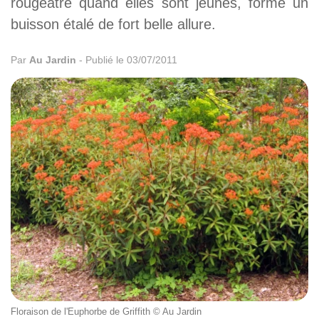
rougeâtre quand elles sont jeunes, forme un
buisson étalé de fort belle allure.
Par
Au Jardin
-
Publié le 03/07/2011
Floraison de l'Euphorbe de Griffith © Au Jardin