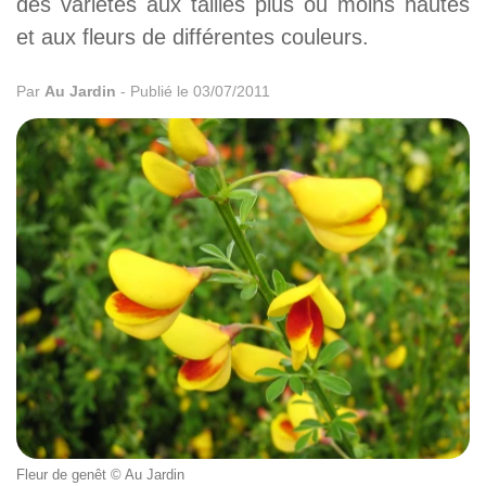
des variétés aux tailles plus ou moins hautes
et aux fleurs de différentes couleurs.
Par
Au Jardin
-
Publié le 03/07/2011
Fleur de genêt © Au Jardin