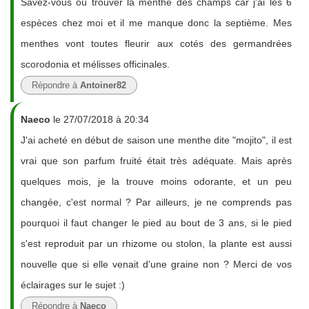
Savez-vous où trouver la menthe des champs car j'ai les 6
espèces chez moi et il me manque donc la septième. Mes
menthes vont toutes fleurir aux cotés des germandrées
scorodonia et mélisses officinales.
Répondre à
Antoiner82
Naeco
le 27/07/2018 à 20:34
J'ai acheté en début de saison une menthe dite "mojito", il est
vrai que son parfum fruité était très adéquate. Mais après
quelques mois, je la trouve moins odorante, et un peu
changée, c'est normal ? Par ailleurs, je ne comprends pas
pourquoi il faut changer le pied au bout de 3 ans, si le pied
s'est reproduit par un rhizome ou stolon, la plante est aussi
nouvelle que si elle venait d'une graine non ? Merci de vos
éclairages sur le sujet :)
Répondre à
Naeco