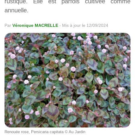
rustique. Elle est parfois cultivée comme
annuelle.
Par
Véronique MACRELLE
-
Mis à jour le 12/09/2024
Renouée rose, Persicaria capitata © Au Jardin