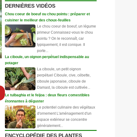
DERNIÈRES VIDÉOS
Chou coeur de boeuf ou chou pointu : préparer et
cuisiner le meilleur des choux-feuilles
Le chou coeur de boeuf, un légume
primeur Connaissez-vous le chou
pointu ? On le reconnaît, car
typiquement, il est conique. Il
porte...
La ciboule, un oignon perpétuel indispensable au
potager
La ciboule, un petit oignon
perpétuel Ciboule, cive, cébette,
ciboule japonaise, ciboule de
Damast, la ciboule est cultivée...
Le tulbaghia et le feijoa : deux fleurs comestibles
étonnantes à déguster
Le potentiel culinaire des végétaux
d'ornement L'aménagement d'un
espace extérieur se concentre
généralement...
ENCYCLOPÉDIE DES PLANTES