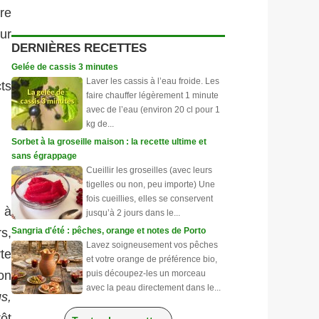
re
ur
DERNIÈRES RECETTES
Gelée de cassis 3 minutes
Laver les cassis à l’eau froide. Les
cts
faire chauffer légèrement 1 minute
avec de l’eau (environ 20 cl pour 1
kg de...
Sorbet à la groseille maison : la recette ultime et
sans égrappage
Cueillir les groseilles (avec leurs
tigelles ou non, peu importe) Une
fois cueillies, elles se conservent
s à
jusqu’à 2 jours dans le...
Sangria d'été : pêches, orange et notes de Porto
s,
Lavez soigneusement vos pêches
te
et votre orange de préférence bio,
puis découpez-les un morceau
on
avec la peau directement dans le...
s,
ôt