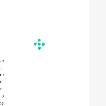
de
it
re
ur
ont
 8
de