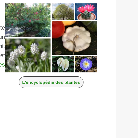
te
 un
it
et
es
L'encyclopédie des plantes