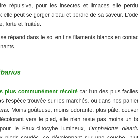
ire répulsive, pour les insectes et limaces elle perdu
 elle peut se gorger d'eau et perdre de sa saveur. L'ode
, forte et fruitée.
 se répand dans le sol en fins filaments blancs en conta
nnants.
ibarius
les plus communément récolté
car l'un des plus facile
cas l'espèce trouvée sur les marchés, ou dans nos panier
lens.
Moins goûteuse, moins odorante, plus pâle, couver
décolorant vers le pied, elle n'en reste pas moins un b
pour le Faux-clitocybe lumineux,
Omphalotus oleariu
x pieds soudés, se développant sur une souche, plut