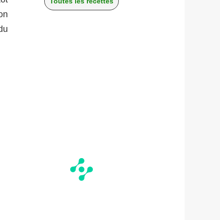
Toutes les recettes
on
du